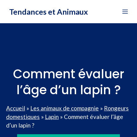
Aller
Tendances et Animaux
Me
au
contenu
Comment évaluer
l’âge d’un lapin ?
Accueil
»
Les animaux de compagnie
»
Rongeurs
domestiques
»
Lapin
»
Comment évaluer l’âge
d’un lapin ?