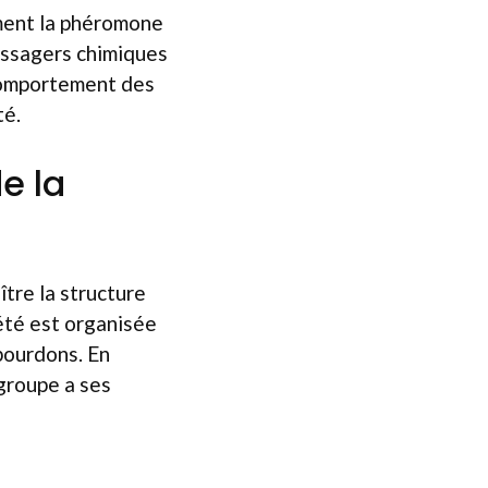
ment la phéromone
messagers chimiques
 comportement des
té.
e la
ître la structure
iété est organisée
-bourdons. En
 groupe a ses