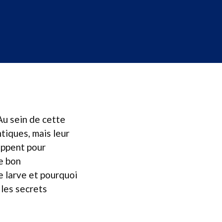
Au sein de cette
iques, mais leur
oppent pour
le bon
e larve et pourquoi
 les secrets