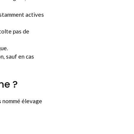
onstamment actives
colte pas de
que.
on, sauf en cas
ne ?
cis nommé élevage