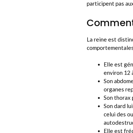
participent pas aux
Comment r
La reine est disti
comportementales. P
Elle est gé
environ 12 
Son abdomen
organes rep
Son thorax p
Son dard lui
celui des o
autodestruc
Elle est fr