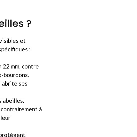
illes ?
visibles et
spécifiques :
à 22 mm, contre
ux-bourdons.
 abrite ses
 abeilles.
, contrairement à
 leur
 protègent,