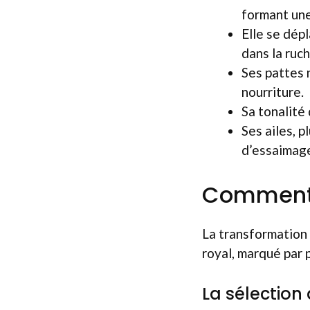
formant une
Elle se dép
dans la ruch
Ses pattes 
nourriture.
Sa tonalité 
Ses ailes, p
d’essaimage
Comment u
La transformation 
royal, marqué par 
La sélection