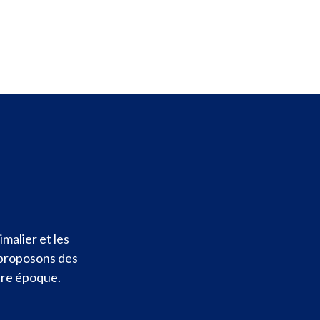
malier et les
 proposons des
otre époque.