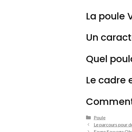
La poule 
Un caract
Quel poula
Le cadre 
Comment n
Catégories
Poule
Le parcours pour de
Faune Sauvage Obse