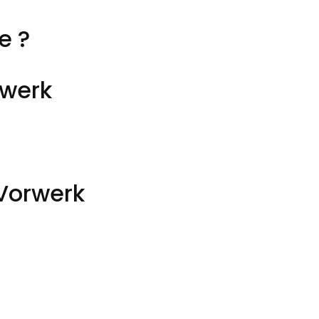
e ?
rwerk
?
 Vorwerk