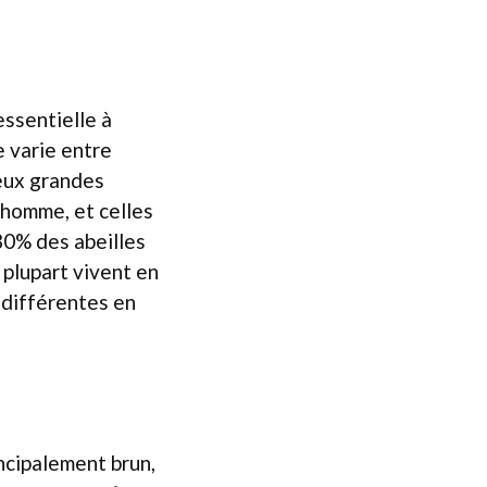
essentielle à
e varie entre
deux grandes
l’homme, et celles
80% des abeilles
 plupart vivent en
s différentes en
incipalement brun,