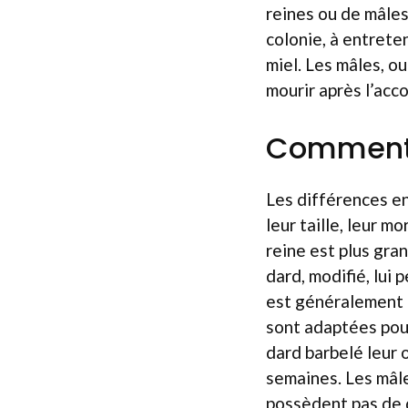
reines ou de mâles
colonie, à entreten
miel. Les mâles, o
mourir après l’acc
Comment d
Les différences ent
leur taille, leur 
reine est plus gra
dard, modifié, lui 
est généralement c
sont adaptées pour 
dard barbelé leur 
semaines. Les mâle
possèdent pas de d