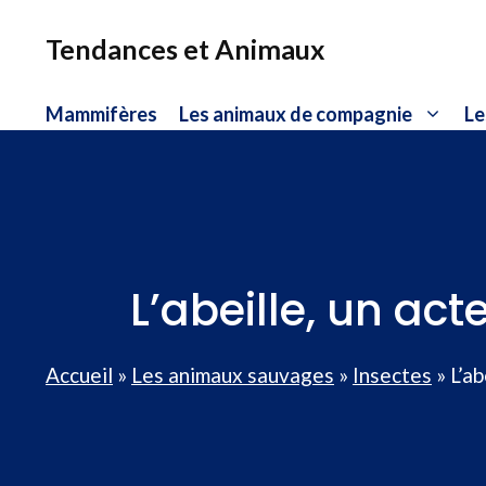
Aller
au
Tendances et Animaux
contenu
Mammifères
Les animaux de compagnie
Le
L’abeille, un ac
Accueil
»
Les animaux sauvages
»
Insectes
»
L’a