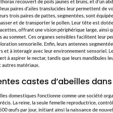
 thorax recouvert de poils jaunes et bruns, et d’un a
eux paires d’ailes translucides leur permettent de vo
Leurs trois paires de pattes, segmentées, sont équipé
sser et de transporter le pollen. Leur tête est doté
cettes, offrant une vision périphérique large, ainsi q
s au sommet. Ces organes sensibles facilitent leur pe
ploration sensorielle. Enfin, leurs antennes segmentée
s et à interagir avec leur environnement sensoriel. L
sert à aspirer le nectar, tandis que leurs mandibules 
t autres matériaux.
rentes castes d’abeilles dans
illes domestiques fonctionne comme une société org
précis. La reine, la seule femelle reproductrice, contrô
00 œufs par jour, initiant ainsi la naissance de nouve