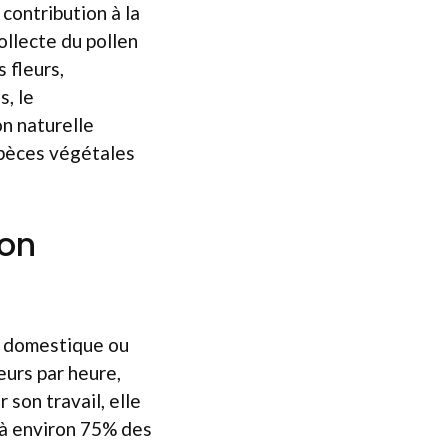
a contribution à la
collecte du pollen
 fleurs,
, le
on naturelle
spèces végétales
ion
it domestique ou
eurs par heure,
 son travail, elle
 à environ 75% des