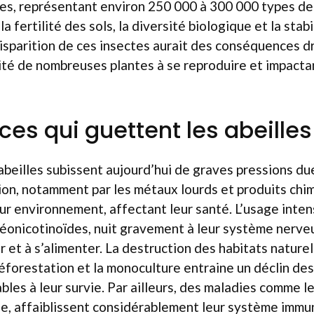
es, représentant environ 250 000 à 300 000 types de 
la fertilité des sols, la diversité biologique et la stab
isparition de ces insectes aurait des conséquences d
té de nombreuses plantes à se reproduire et impactan
es qui guettent les abeilles
abeilles subissent aujourd’hui de graves pressions due
tion, notamment par les métaux lourds et produits chi
ur environnement, affectant leur santé. L’usage intens
 néonicotinoïdes, nuit gravement à leur système nerveu
r et à s’alimenter. La destruction des habitats naturel
 déforestation et la monoculture entraine un déclin de
bles à leur survie. Par ailleurs, des maladies comme le
e, affaiblissent considérablement leur système immun