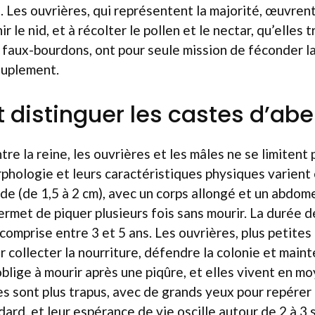
. Les ouvrières, qui représentent la majorité, œuvrent 
ir le nid, et à récolter le pollen et le nectar, qu’elles
u faux-bourdons, ont pour seule mission de féconder l
ouplement.
istinguer les castes d’abei
re la reine, les ouvrières et les mâles ne se limitent p
morphologie et leurs caractéristiques physiques varien
nde (de 1,5 à 2 cm), avec un corps allongé et un abdo
permet de piquer plusieurs fois sans mourir. La durée d
omprise entre 3 et 5 ans. Les ouvrières, plus petites 
collecter la nourriture, défendre la colonie et mainte
oblige à mourir après une piqûre, et elles vivent en m
s sont plus trapus, avec de grands yeux pour repérer l
ard, et leur espérance de vie oscille autour de 2 à 3