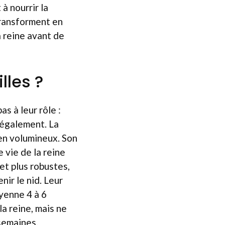
à nourrir la
 transforment en
a reine avant de
lles ?
as à leur rôle :
t également. La
men volumineux. Son
e vie de la reine
et plus robustes,
nir le nid. Leur
oyenne 4 à 6
a reine, mais ne
 semaines.