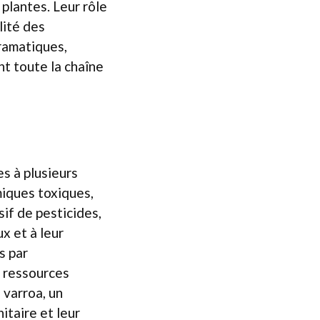
plantes. Leur rôle
ilité des
ramatiques,
t toute la chaîne
s à plusieurs
miques toxiques,
if de pesticides,
x et à leur
s par
s ressources
 varroa, un
itaire et leur