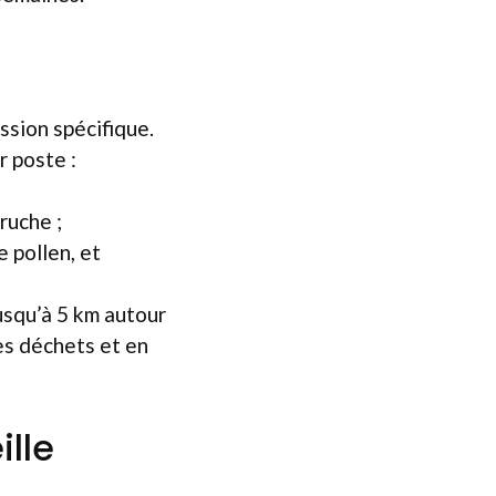
ssion spécifique.
r poste :
ruche ;
e pollen, et
usqu’à 5 km autour
es déchets et en
ille