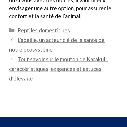
ou si vous avez des doutes, il vaut mieux
envisager une autre option, pour assurer le
confort et la santé de l’animal.
Catégories
Reptiles domestiques
L’abeille, un acteur clé de la santé de
notre écosystème
Tout savoir sur le mouton de Karakul :
caractéristiques, exigences et astuces
d’élevage