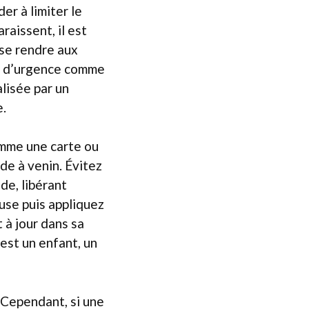
er à limiter le
araissent, il est
se rendre aux
on d’urgence comme
lisée par un
e.
 comme une carte ou
de à venin. Évitez
nde, libérant
use puis appliquez
 à jour dans sa
 est un enfant, un
 Cependant, si une