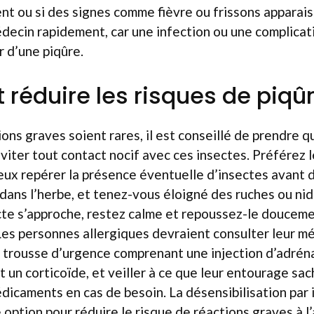
nt ou si des signes comme fièvre ou frissons apparaisse
decin rapidement, car une infection ou une complicat
r d’une piqûre.
éduire les risques de piqû
ions graves soient rares, il est conseillé de prendre 
viter tout contact nocif avec ces insectes. Préférez 
ux repérer la présence éventuelle d’insectes avant d
dans l’herbe, et tenez-vous éloigné des ruches ou nid
ecte s’approche, restez calme et repoussez-le douceme
es personnes allergiques devraient consulter leur m
e trousse d’urgence comprenant une injection d’adréna
t un corticoïde, et veiller à ce que leur entourage s
dicaments en cas de besoin. La désensibilisation pa
option pour réduire le risque de réactions graves à l’