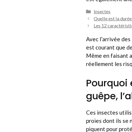
Catégories
Insectes
Quelle est la durée
Les 12 caractéristi
Avec l’arrivée des 
est courant que de
Même en faisant at
réellement les risq
Pourquoi 
guêpe, l’ab
Ces insectes utili
proies dont ils se
piquent pour proté