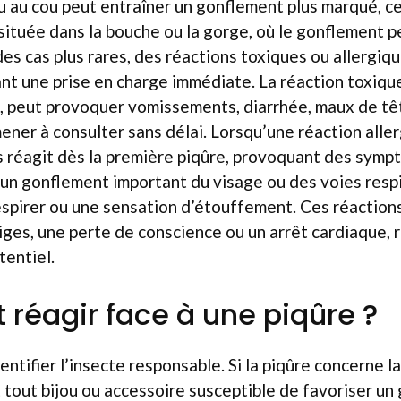
u au cou peut entraîner un gonflement plus marqué, ce 
t située dans la bouche ou la gorge, où le gonflement p
des cas plus rares, des réactions toxiques ou allergi
ant une prise en charge immédiate. La réaction toxiqu
, peut provoquer vomissements, diarrhée, maux de tê
mener à consulter sans délai. Lorsqu’une réaction alle
ps réagit dès la première piqûre, provoquant des sy
 un gonflement important du visage ou des voies respi
respirer ou une sensation d’étouffement. Ces réaction
iges, une perte de conscience ou un arrêt cardiaque,
tentiel.
éagir face à une piqûre ?
dentifier l’insecte responsable. Si la piqûre concerne la 
 tout bijou ou accessoire susceptible de favoriser un