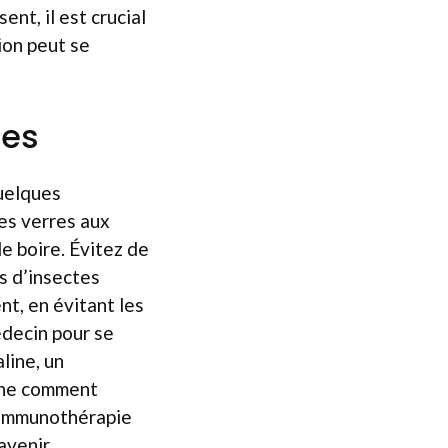
nt, il est crucial
ion peut se
res
quelques
les verres aux
e boire. Évitez de
s d’insectes
nt, en évitant les
édecin pour se
line, un
ache comment
r immunothérapie
avenir.