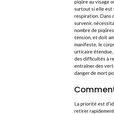
piqûre au visage o
surtout si elle es
respiration. Dans 
survenir, nécessit
nombre de piqûres
tension, et doit a
manifeste, le cor
urticaire étendue,
des difficultés à 
entraîner des vert
danger de mort po
Comment r
La priorité est d’i
retirer rapidement