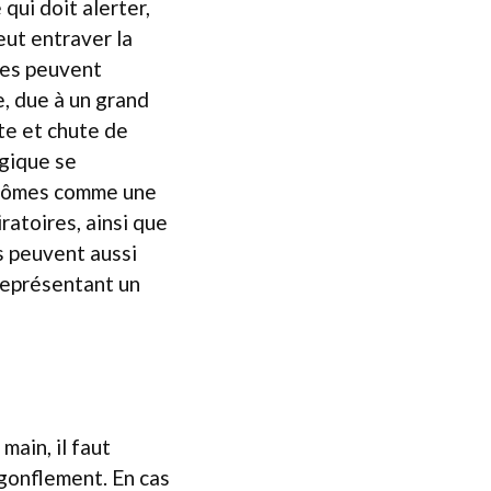
qui doit alerter,
eut entraver la
ques peuvent
e, due à un grand
te et chute de
rgique se
mptômes comme une
ratoires, ainsi que
s peuvent aussi
 représentant un
main, il faut
 gonflement. En cas