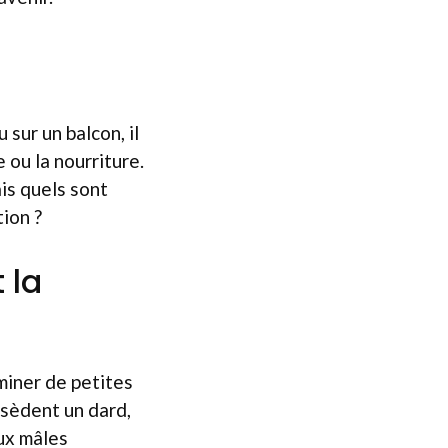
 sur un balcon, il
 ou la nourriture.
is quels sont
tion ?
 la
miner de petites
ssèdent un dard,
ux mâles