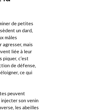
miner de petites
ssèdent un dard,
ux mâles
r agresser, mais
vent liée à leur
 piquer, c’est
ction de défense,
éloigner, ce qui
ctes peuvent
t injecter son venin
nverse, les abeilles