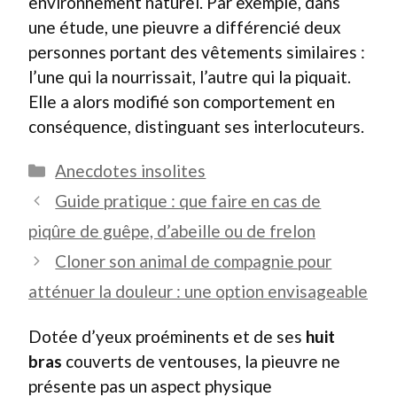
environnement naturel. Par exemple, dans
une étude, une pieuvre a différencié deux
personnes portant des vêtements similaires :
l’une qui la nourrissait, l’autre qui la piquait.
Elle a alors modifié son comportement en
conséquence, distinguant ses interlocuteurs.
Catégories
Anecdotes insolites
Guide pratique : que faire en cas de
piqûre de guêpe, d’abeille ou de frelon
Cloner son animal de compagnie pour
atténuer la douleur : une option envisageable
Dotée d’yeux proéminents et de ses
huit
bras
couverts de ventouses, la pieuvre ne
présente pas un aspect physique