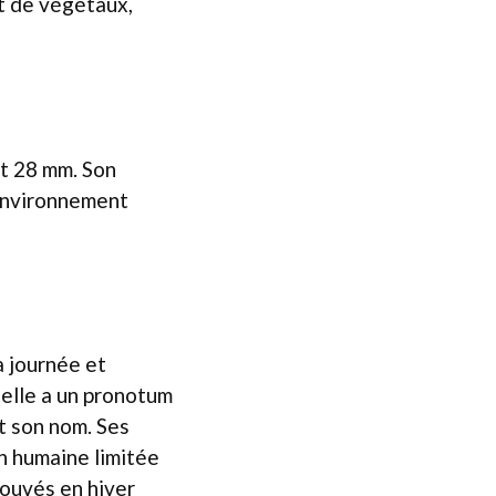
nt de végétaux,
et 28 mm. Son
 environnement
a journée et
 elle a un pronotum
ut son nom. Ses
n humaine limitée
rouvés en hiver