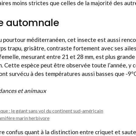
ires moins strictes que celles de la majorité des autr
e automnale
 pourtour méditerranéen, cet insecte est aussi renco
rps trapu, grisâtre, contraste fortement avec ses aile
 femelle, mesurant entre 21 et 28 mm, est plus grande 
 Cette espèce peut être observée toute l’année, y co
 ont survécu à des températures aussi basses que -9°
ndances et animaux
ue : le géant sans vol du continent sud-américain
mifère marin herbivore
e confus quant à la distinction entre criquet et saute