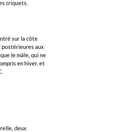
es criquets.
ntré sur la côte
s postérieures aux
que le mâle, qui ne
mpris en hiver, et
C.
relle, deux