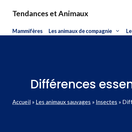
Aller
au
Tendances et Animaux
contenu
Mammifères
Les animaux de compagnie
Le
Différences essen
Accueil
»
Les animaux sauvages
»
Insectes
»
Dif