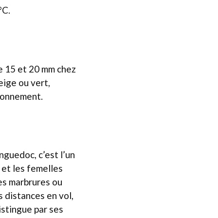
°C.
re 15 et 20 mm chez
eige ou vert,
ironnement.
guedoc, c’est l’un
 et les femelles
des marbrures ou
 distances en vol,
istingue par ses