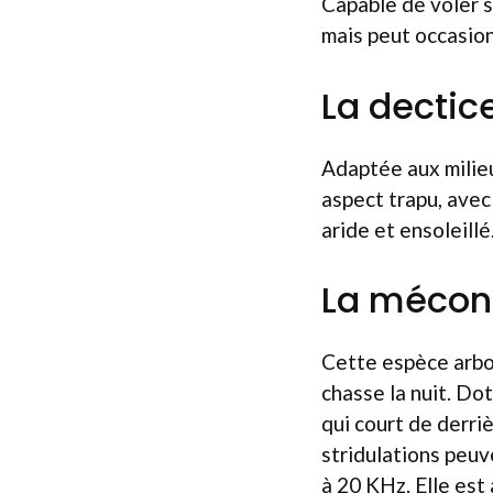
Capable de voler s
mais peut occasion
La dectic
Adaptée aux milieu
aspect trapu, avec
aride et ensoleillé
La mécon
Cette espèce arbor
chasse la nuit. Do
qui court de derriè
stridulations peuv
à 20 KHz. Elle est