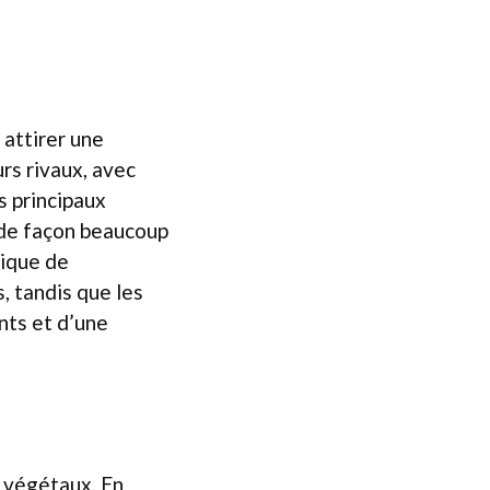
 attirer une
rs rivaux, avec
s principaux
 de façon beaucoup
nique de
s, tandis que les
nts et d’une
e végétaux. En