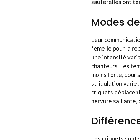
sauterelles ont te
Modes de
Leur communication 
femelle pour la re
une intensité vari
chanteurs. Les fem
moins forte, pour 
stridulation varie 
criquets déplacent
nervure saillante, 
Différenc
Les criquets sont 