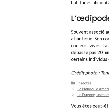
habitudes alimenta
L’œdipod
Souvent associé au
atlantique. Son co
couleurs vives. La
dépasse pas 20 mm.
certains individus
Crédit photo : Te
Catégories
Insectes
Le Nandou d’Amériq
Le Dugong, un mam
Vous êtes peut-êtr