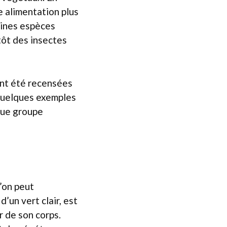
e alimentation plus
aines espèces
tôt des insectes
ont été recensées
 quelques exemples
aque groupe
l’on peut
’un vert clair, est
r de son corps.