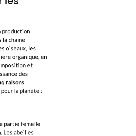
 les
la production
s la chaine
es oiseaux, les
tière organique, en
omposition et
oissance des
nq raisons
pour la planète :
e partie femelle
. Les abeilles