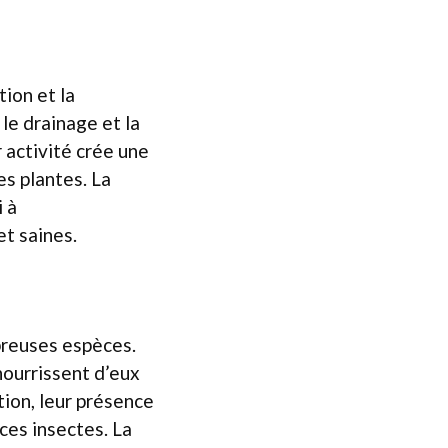
tion et la
 le drainage et la
r activité crée une
s plantes. La
 à
et saines.
breuses espèces.
nourrissent d’eux
tion, leur présence
 ces insectes. La