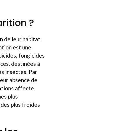
rition ?
n de leur habitat
sation est une
bicides, fongicides
nces, destinées à
es insectes. Par
 leur absence de
ations affecte
nes plus
des plus froides