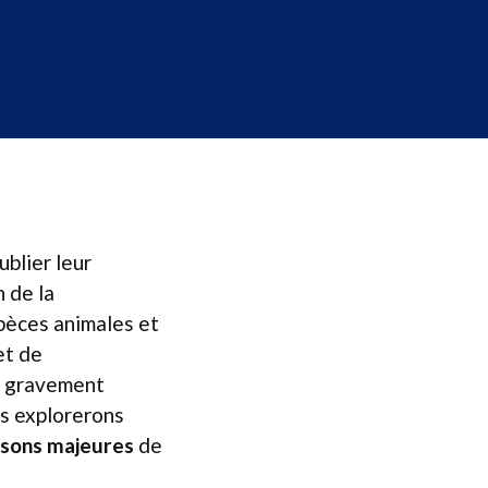
ublier leur
n de la
spèces animales et
et de
it gravement
us explorerons
aisons majeures
de