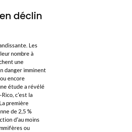
en déclin
andissante. Les
 leur nombre à
ichent une
 en danger imminent
s ou encore
une étude a révélé
Rico, c’est la
 La première
enne de 2,5 %
ction d’au moins
mammifères ou