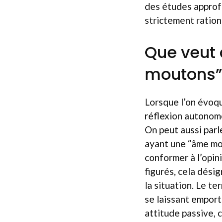
des études approf
strictement rationn
Que veut 
moutons”
Lorsque l’on évoqu
réflexion autonome
On peut aussi par
ayant une “âme mou
conformer à l’opin
figurés, cela dési
la situation. Le te
se laissant emport
attitude passive, 