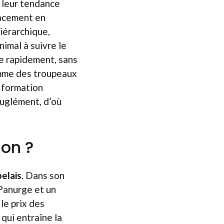
 leur tendance
lacement en
iérarchique,
nimal à suivre le
e rapidement, sans
omme des troupeaux
e formation
euglément, d’où
ion ?
elais
. Dans son
 Panurge et un
le prix des
qui entraîne la