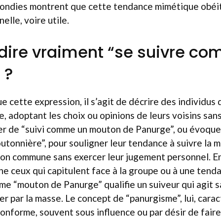
ondies montrent que cette tendance mimétique obéit
elle, voire utile.
dire vraiment “se suivre c
 ?
e cette expression, il s’agit de décrire des individus
, adoptant les choix ou opinions de leurs voisins sa
ler de “suivi comme un mouton de Panurge”, ou évoqu
tonnière”, pour souligner leur tendance à suivre la m
ion commune sans exercer leur jugement personnel. E
gne ceux qui capitulent face à la groupe ou à une tend
rme “mouton de Panurge” qualifie un suiveur qui agit sa
er par la masse. Le concept de “panurgisme”, lui, cara
conforme, souvent sous influence ou par désir de fair