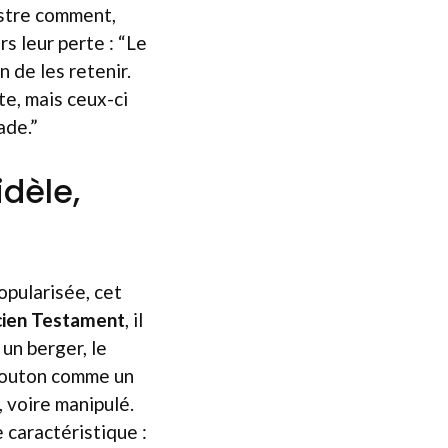
ustre comment,
s leur perte : “Le
 de les retenir.
te, mais ceux-ci
ade.”
idèle,
pularisée, cet
cien Testament
, il
un berger, le
 mouton comme un
 voire manipulé.
 caractéristique :