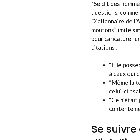
“Se dit des hommes
questions, comme u
Dictionnaire de l’
moutons” imite sim
pour caricaturer u
citations :
“Elle possè
à ceux qui c
“Même la te
celui-ci osa
“Ce n’était 
contentement
Se suivr