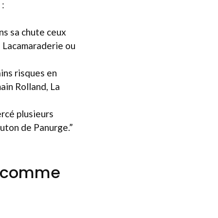
 :
ns sa chute ceux
be, Lacamaraderie ou
ains risques en
ain Rolland, La
ercé plusieurs
mouton de Panurge.”
re comme