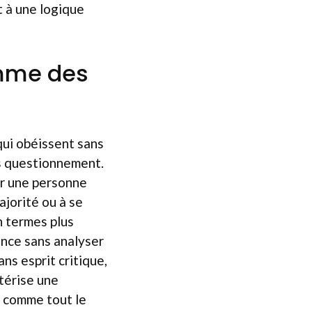
 à une logique
omme des
 qui obéissent sans
ns questionnement.
er une personne
ajorité ou à se
n termes plus
ance sans analyser
ns esprit critique,
ctérise une
e comme tout le