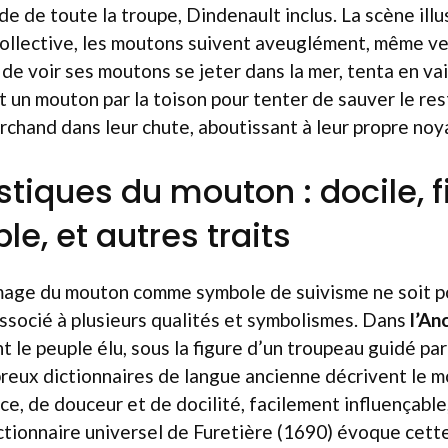
de de toute la troupe, Dindenault inclus. La scène ill
collective, les moutons suivent aveuglément, même ver
de voir ses moutons se jeter dans la mer, tenta en vain
it un mouton par la toison pour tenter de sauver le res
chand dans leur chute, aboutissant à leur propre noy
tiques du mouton : docile, f
le, et autres traits
image du mouton comme symbole de suivisme ne soit po
associé à plusieurs qualités et symbolismes. Dans
l’An
 le peuple élu, sous la figure d’un troupeau guidé par 
reux dictionnaires de langue ancienne décrivent le
e, de douceur et de docilité, facilement influençable,
ctionnaire universel de Furetière (1690) évoque cette