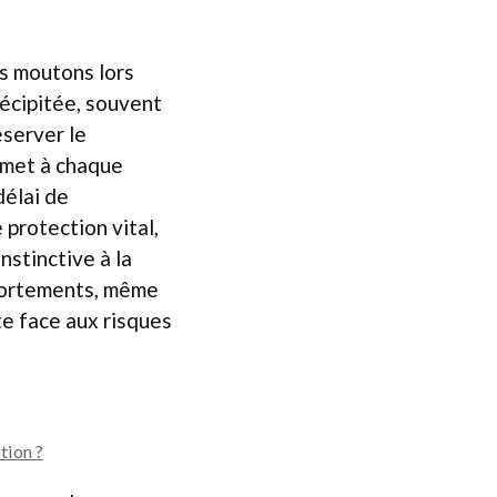
es moutons lors
récipitée, souvent
éserver le
rmet à chaque
délai de
 protection vital,
nstinctive à la
mportements, même
te face aux risques
tion ?