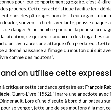
connus pour leur comportement grégaire, c’est-à-dire
 des groupes. Cette caractéristique facilite leur dép
ent dans des pâturages non clos. Leur organisation h
n leader, souvent la brebis veillante, pousse chaque a
s de danger. Si un membre panique, la peur se propag
la situation, ce qui peut conduire à des tragédies c
ond d’un ravin après une attaque d’un prédateur. Cett
se a donné naissance à l’image du mouton qui suit av
suivre comme des moutons”.
and on utilise cette express
n à critiquer cette tendance grégaire est
François Rab
iècle
, Quart-Livre (1552), il narre une anecdote avec
Dindenault. Lors d’une dispute à bord d’un bateau sur 
pour se venger, jette une de ses moutons à la mer, ce 