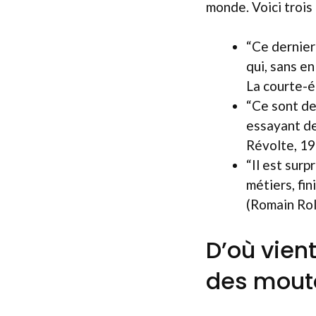
monde. Voici trois
“Ce dernier
qui, sans en
La courte-é
“Ce sont deu
essayant de
Révolte, 19
“Il est sur
métiers, fi
(Romain Rol
D’où vien
des mout