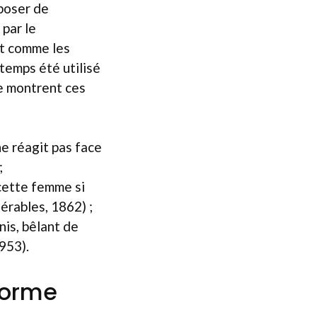
 poser de
par le
it comme les
temps été utilisé
le montrent ces
e réagit pas face
;
 cette femme si
sérables, 1862) ;
nis, bêlant de
1953).
forme