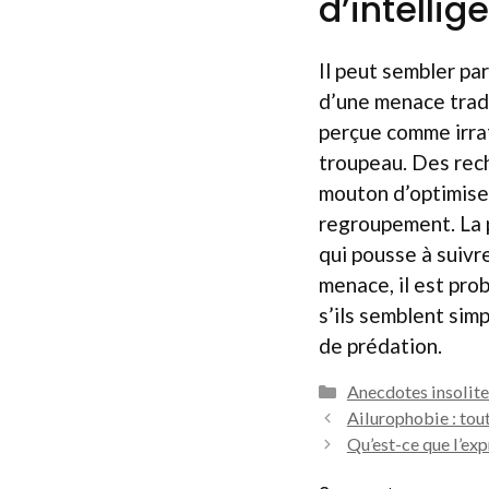
d’intellig
Il peut sembler pa
d’une menace tradu
perçue comme irrat
troupeau. Des rec
mouton d’optimiser
regroupement. La p
qui pousse à suivr
menace, il est pr
s’ils semblent simp
de prédation.
Catégories
Anecdotes insolite
Ailurophobie : tout
Qu’est-ce que l’exp