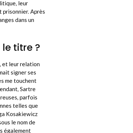
itique, leur
t prisonnier. Après
hanges dans un
e titre ?
 et leur relation
mait signer ses
res me touchent
pendant, Sartre
ureuses, parfois
nnes telles que
lga Kosakiewicz
 sous le nom de
is également