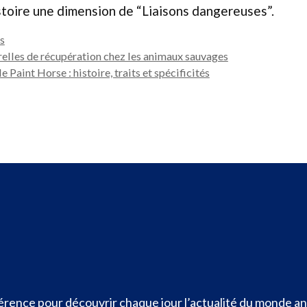
istoire une dimension de “Liaisons dangereuses”.
s
elles de récupération chez les animaux sauvages
e Paint Horse : histoire, traits et spécificités
rence pour découvrir chaque jour l’actualité du monde ani