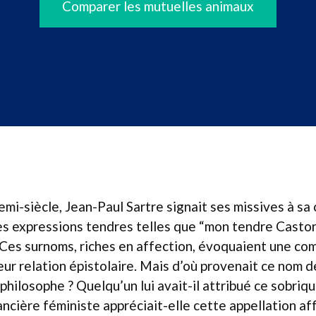
Comparer les mutuelles animaux
emi-siècle, Jean-Paul Sartre signait ses missives à 
es expressions tendres telles que “mon tendre Casto
Ces surnoms, riches en affection, évoquaient une com
leur relation épistolaire. Mais d’où provenait ce nom d
la philosophe ? Quelqu’un lui avait-il attribué ce sobri
ancière féministe appréciait-elle cette appellation af