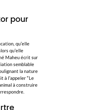
tor pour
cation, qu’elle
lors qu’elle
né Maheu écrit sur
ciation semblable
oulignant la nature
t à l’appeler “Le
animal à construire
orrespondre.
rtre