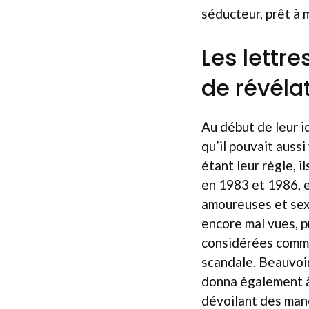
séducteur, prêt à m
Les lettr
de révéla
Au début de leur id
qu’il pouvait auss
étant leur règle, i
en 1983 et 1986, el
amoureuses et sexu
encore mal vues, p
considérées comme 
scandale. Beauvoir
donna également à 
dévoilant des man