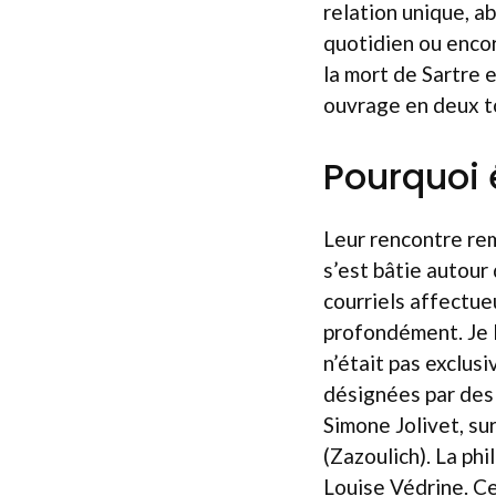
relation unique, a
quotidien ou encor
la mort de Sartre 
ouvrage en deux to
Pourquoi é
Leur rencontre remo
s’est bâtie autour
courriels affectue
profondément. Je l
n’était pas exclus
désignées par des 
Simone Jolivet, s
(Zazoulich). La ph
Louise Védrine. C