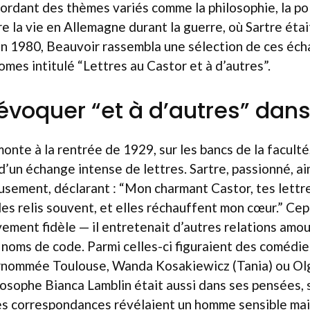
bordant des thèmes variés comme la philosophie, la pol
e la vie en Allemagne durant la guerre, où Sartre étai
en 1980, Beauvoir rassembla une sélection de ces éc
mes intitulé “Lettres au Castor et à d’autres”.
voquer “et à d’autres” dans l
nte à la rentrée de 1929, sur les bancs de la faculté,
 d’un échange intense de lettres. Sartre, passionné, ai
usement, déclarant : “Mon charmant Castor, tes lett
es relis souvent, et elles réchauffent mon cœur.” Ce
ivement fidèle — il entretenait d’autres relations amo
noms de code. Parmi celles-ci figuraient des comédie
urnommée Toulouse, Wanda Kosakiewicz (Tania) ou O
ilosophe Bianca Lamblin était aussi dans ses pensées,
es correspondances révélaient un homme sensible ma