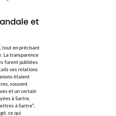
candale et
, tout en précisant
te. La transparence
es furent publiées
ails ses relations
unions étaient
tres, souvent
ves et un certain
yées à Sartre,
ttres à Sartre”,
gé, ce qui