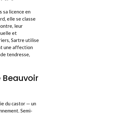
s sa licence en
d, elle se classe
ontre, leur
uelle et
ers, Sartre utilise
nt une affection
n de tendresse,
e Beauvoir
ie du castor — un
onnement. Semi-