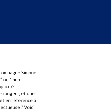
sa compagne Simone
r” ou “mon
plicité
e rongeur, et que
quet en référence à
fectueuse ? Voici