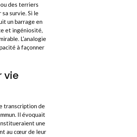
 ou des terriers
sa survie. Si le
ruit un barrage en
e et ingéniosité,
mirable. L’analogie
apacité à façonner
r vie
e transcription de
ommun. Il évoquait
constitueraient une
nt au cœur de leur