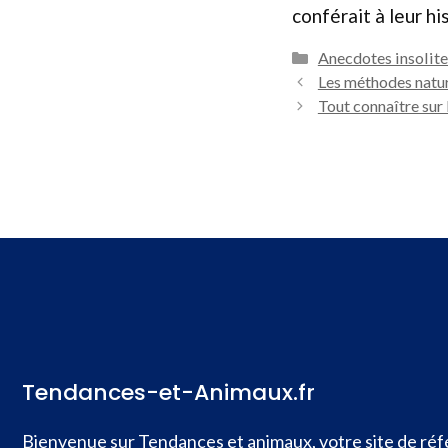
conférait à leur h
Catégories
Anecdotes insolite
Les méthodes natur
Tout connaître sur l
Tendances-et-Animaux.fr
Bienvenue sur Tendances et animaux, votre site de réfé