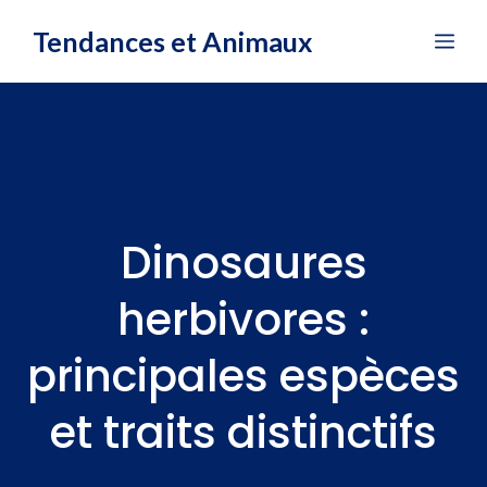
Aller
Tendances et Animaux
Me
au
contenu
Dinosaures
herbivores :
principales espèces
et traits distinctifs