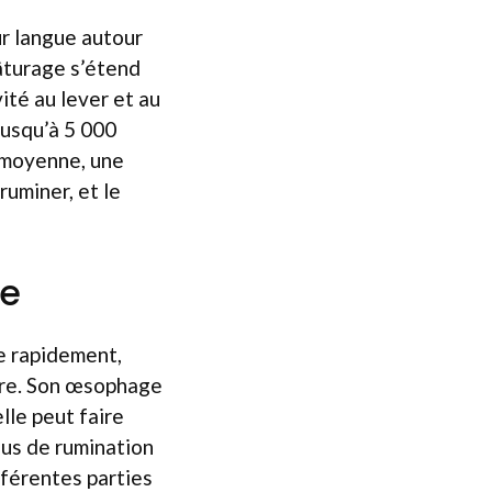
ur langue autour
pâturage s’étend
ité au lever et au
jusqu’à 5 000
n moyenne, une
ruminer, et le
ne
e rapidement,
ire. Son œsophage
lle peut faire
sus de rumination
fférentes parties