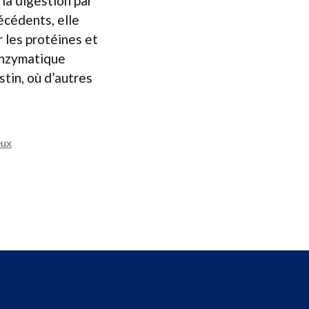
la digestion par
écédents, elle
 les protéines et
 enzymatique
stin, où d’autres
eux