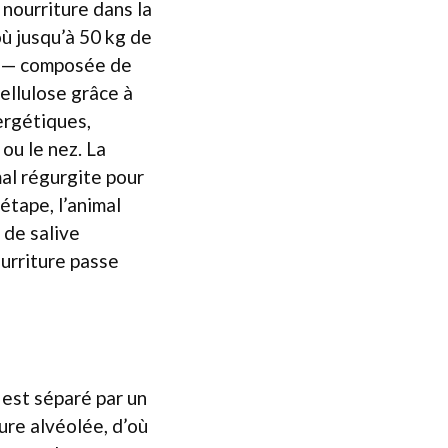
 nourriture dans la
ù jusqu’à 50 kg de
é — composée de
ellulose grâce à
ergétiques,
ou le nez. La
mal régurgite pour
 étape, l’animal
 de salive
ourriture passe
 est séparé par un
ure alvéolée, d’où