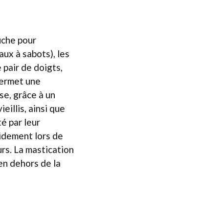
uche pour
ux à sabots), les
pair de doigts,
permet une
se, grâce à un
eillis, ainsi que
té par leur
pidement lors de
rs. La mastication
en dehors de la