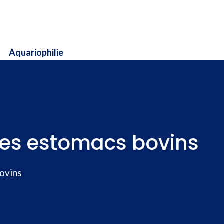
Aquariophilie
 des estomacs bovins
bovins