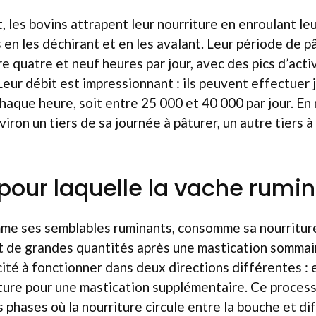
t, les bovins attrapent leur nourriture en enroulant le
 en les déchirant et en les avalant. Leur période de 
 quatre et neuf heures par jour, avec des pics d’activ
 Leur débit est impressionnant : ils peuvent effectuer 
haque heure, soit entre 25 000 et 40 000 par jour. E
ron un tiers de sa journée à pâturer, un autre tiers à 
 pour laquelle la vache rumi
mme ses semblables ruminants, consomme sa nourritur
t de grandes quantités après une mastication somma
té à fonctionner dans deux directions différentes : e
ture pour une mastication supplémentaire. Ce proces
 phases où la nourriture circule entre la bouche et di