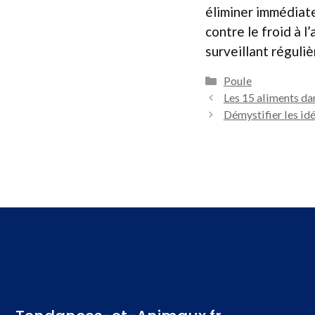
éliminer immédiat
contre le froid à l
surveillant réguli
Catégories
Poule
Les 15 aliments da
Démystifier les idé