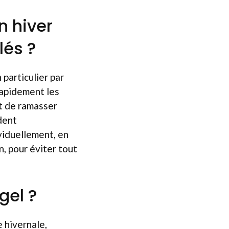
n hiver
lés ?
 particulier par
rapidement les
nt de ramasser
dent
ividuellement, en
, pour éviter tout
gel ?
 hivernale,