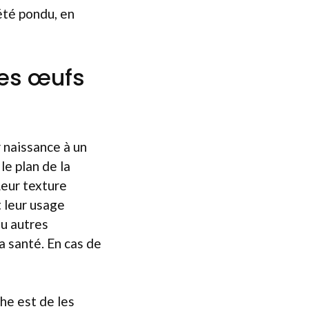
été pondu, en
des œufs
r naissance à un
le plan de la
Leur texture
t leur usage
ou autres
a santé. En cas de
he est de les