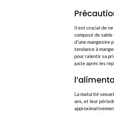
Précautio
Il est crucial de n
composé de sable ou
d’une mangeoire po
tendance à manger 
pour ralentir sa pr
juste après les re
l’aliment
La maturité sexuel
ans, et leur pério
approximativement