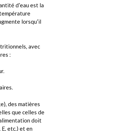
antité d’eau est la
à température
ugmente lorsqu’il
tritionnels, avec
res :
r.
aires.
ge), des matières
lles que celles de
 alimentation doit
E, etc.) et en