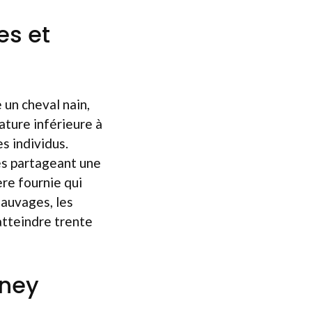
es et
 un cheval nain,
ature inférieure à
s individus.
tes partageant une
re fournie qui
sauvages, les
atteindre trente
oney