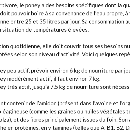
rbivore, le poney a des besoins spécifiques dont la qu
Il doit pouvoir boire à sa convenance de l’eau propre, 
ne entre 25 et 35 litres par jour. Sa consommation a
en situation de températures élevées.
tion quotidienne, elle doit couvrir tous ses besoins nu
tées selon son niveau d’activité. Voici quelques repè
y peu actif, prévoir environ 6 kg de nourriture par jou
ey modérément actif, il faut environ 7 kg.
y très actif, jusqu’à 7,5 kg de nourriture sont nécess
nt contenir de l’amidon (présent dans l’avoine et l’or
oléagineuse (comme les graines ou huiles végétales te
colza), et des fibres principalement issues du foin. Son
e en protéines, en vitamines (telles que A, B1, B2, D, 