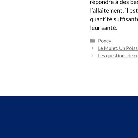
répondre à des bes
l’allaitement, il e
quantité suffisante
leur santé.
Catégories
Poney
Le Mulet, Un Pois
Les questions de c