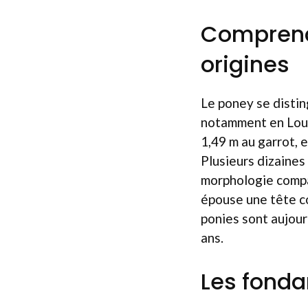
Comprendr
origines
Le poney se distin
notamment en Louis
1,49 m au garrot, 
Plusieurs dizaines
morphologie compac
épouse une tête co
ponies sont aujou
ans.
Les fonda