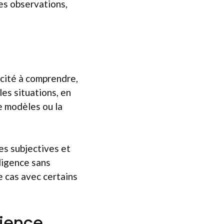
ces observations,
acité à comprendre,
es situations, en
e modèles ou la
ces subjectives et
lligence sans
 cas avec certains
cience