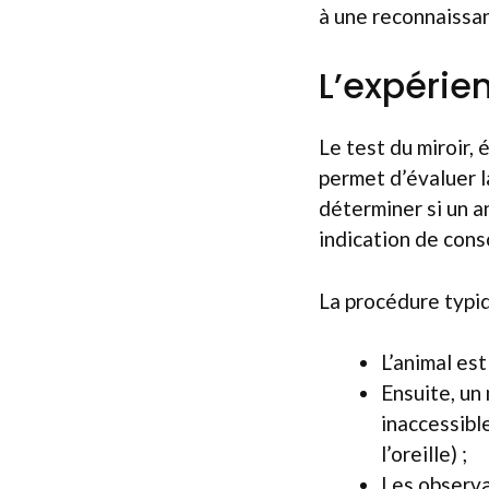
à une reconnaissan
L’expérie
Le test du miroir,
permet d’évaluer la
déterminer si un a
indication de cons
La procédure typiq
L’animal est
Ensuite, un 
inaccessible
l’oreille) ;
Les observat