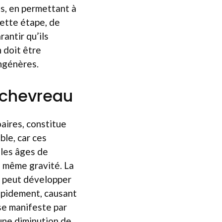
es, en permettant à
cette étape, de
rantir qu’ils
 doit être
ongénères.
 chevreau
aires, constitue
ble, car ces
 les âges de
a même gravité. La
al peut développer
rapidement, causant
se manifeste par
 une diminution de