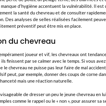
t manque d’hygiène accentuent la vulnérabilité. Il est
vement la santé du chevreau et de consulter rapidemen
on. Des analyses de selles réalisées facilement peuv
raitement préventif peut être mis en place.
on du chevreau
tempérament joueur et vif, les chevreaux ont tendance 
 ils finissent par se calmer avec le temps. Si vous avez
que le chevreau ne puisse pas leur faire de mal acciden
lsif peut, par exemple, donner des coups de corne dans
chanceté mais une réaction naturelle.
 envisageable de dresser un peu le jeune chevreau en l
mples comme le rappel ou le « non », pour assurer sa s