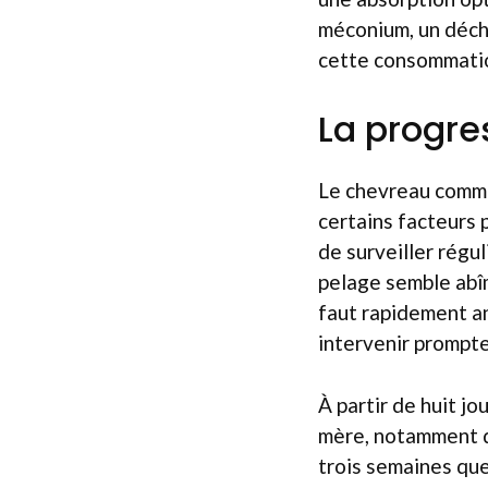
méconium, un déch
cette consommation
La progre
Le chevreau comme
certains facteurs 
de surveiller régu
pelage semble abîm
faut rapidement an
intervenir prompt
À partir de huit j
mère, notamment du
trois semaines que