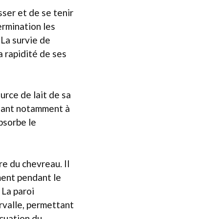
ser et de se tenir
ermination les
 La survie de
a rapidité de ses
urce de lait de sa
illant notamment à
bsorbe le
re du chevreau. Il
ment pendant le
 La paroi
rvalle, permettant
acuation du