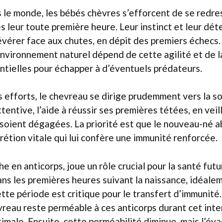
s le monde, les bébés chèvres s’efforcent de se redres
ès leur toute première heure. Leur instinct et leur dét
vérer face aux chutes, en dépit des premiers échecs.
environnement naturel dépend de cette agilité et de l
tielles pour échapper à d’éventuels prédateurs.
 efforts, le chevreau se dirige prudemment vers la so
ttentive, l’aide à réussir ses premières tétées, en ve
 soient dégagées. La priorité est que le nouveau-né a
rétion vitale qui lui confère une immunité renforcée.
che en anticorps, joue un rôle crucial pour la santé futu
ans les premières heures suivant la naissance, idéale
ette période est critique pour le transfert d’immunité.
vreau reste perméable à ces anticorps durant cet inte
imale. Ensuite, cette perméabilité diminue, mais l’év