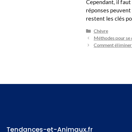
Cependant, il faut
réponses peuvent ê
restent les clés po
Catégories
Chèvre
Méthodes pour se d
Comment éliminer n
Tendances-et-Animaux.fr