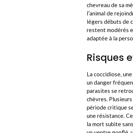
chevreau de sa mèr
l’animal de rejoin
légers débuts de ch
restent modérés et
adaptée à la perso
Risques e
La coccidiose, une
un danger fréquent
parasites se retro
chèvres. Plusieurs
période critique s
une résistance. Ce
la mort subite sa
un ventre gonflé, 