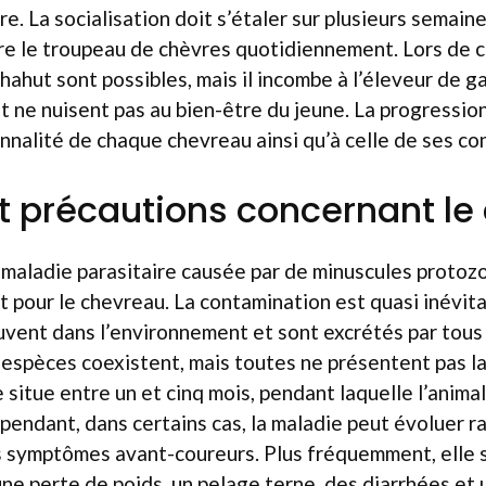
e. La socialisation doit s’étaler sur plusieurs semain
dre le troupeau de chèvres quotidiennement. Lors de 
ahut sont possibles, mais il incombe à l’éleveur de ga
 ne nuisent pas au bien-être du jeune. La progression
nnalité de chaque chevreau ainsi qu’à celle de ses c
t précautions concernant le
 maladie parasitaire causée par de minuscules protozo
 pour le chevreau. La contamination est quasi inévita
uvent dans l’environnement et sont excrétés par tous
 espèces coexistent, mais toutes ne présentent pas l
e situe entre un et cinq mois, pendant laquelle l’anim
pendant, dans certains cas, la maladie peut évoluer 
ns symptômes avant-coureurs. Plus fréquemment, elle 
une perte de poids, un pelage terne, des diarrhées et