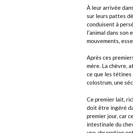
À leur arrivée dan
sur leurs pattes d
conduisent à persé
l’animal dans son 
mouvements, essen
Après ces premiers
mère. La chèvre, a
ce que les tétines
colostrum, une séc
Ce premier lait, ri
doit être ingéré d
premier jour, car c
intestinale du che
une absorption opt