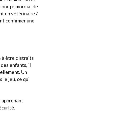
 donc primordial de
t un vétérinaire à
ent confirmer une
à être distraits
 des enfants, il
tellement. Un
 le jeu, ce qui
ui apprenant
écurité.