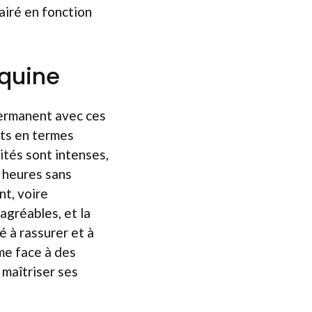
lairé en fonction
équine
permanent avec ces
nts en termes
ités sont intenses,
s heures sans
t, voire
sagréables, et la
é à rassurer et à
me face à des
à maîtriser ses