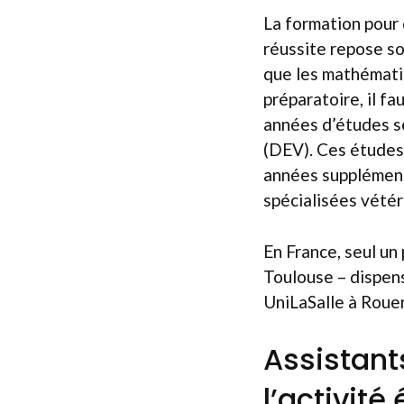
La formation pour 
réussite repose so
que les mathématiq
préparatoire, il fa
années d’études se
(DEV). Ces études
années supplémenta
spécialisées vétér
En France, seul un
Toulouse – dispens
UniLaSalle à Rouen
Assistant
l’activité