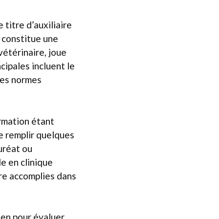
titre d’auxiliaire
, constitue une
vétérinaire, joue
cipales incluent le
 des normes
ormation étant
de remplir quelques
uréat ou
le en clinique
re accomplies dans
ien pour évaluer