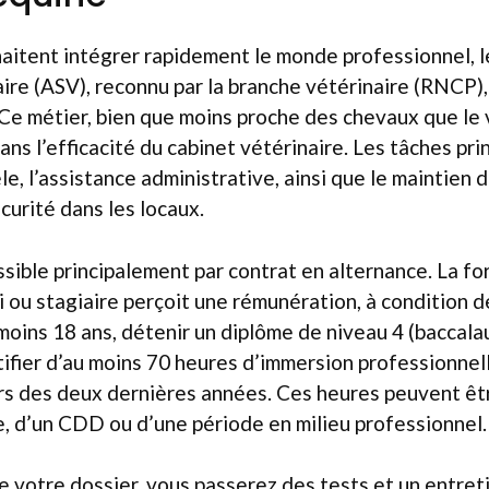
aitent intégrer rapidement le monde professionnel, le 
aire (ASV), reconnu par la branche vétérinaire (RNCP)
 Ce métier, bien que moins proche des chevaux que le 
ans l’efficacité du cabinet vétérinaire. Les tâches prin
èle, l’assistance administrative, ainsi que le maintien
curité dans les locaux.
sible principalement par contrat en alternance. La f
ti ou stagiaire perçoit une rémunération, à condition 
u moins 18 ans, détenir un diplôme de niveau 4 (baccala
stifier d’au moins 70 heures d’immersion professionnel
urs des deux dernières années. Ces heures peuvent êt
e, d’un CDD ou d’une période en milieu professionnel.
e votre dossier, vous passerez des tests et un entret