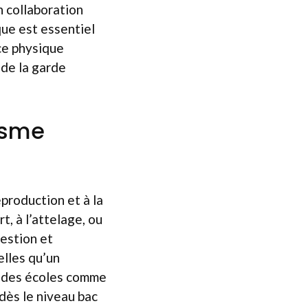
n collaboration
que est essentiel
ce physique
 de la garde
risme
eproduction et à la
t, à l’attelage, ou
estion et
elles qu’un
r des écoles comme
dès le niveau bac