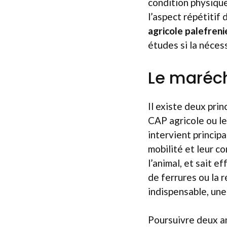
condition physique
l’aspect répétitif
agricole palefren
études si la nécess
Le maréch
Il existe deux pri
CAP agricole ou l
intervient princip
mobilité et leur c
l’animal, et sait e
de ferrures ou la 
indispensable, une
Poursuivre deux a