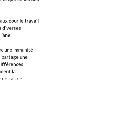
ux pour le travail
à diverses
l’âne.
ec une immunité
l partage une
 différences
ement la
e de cas de