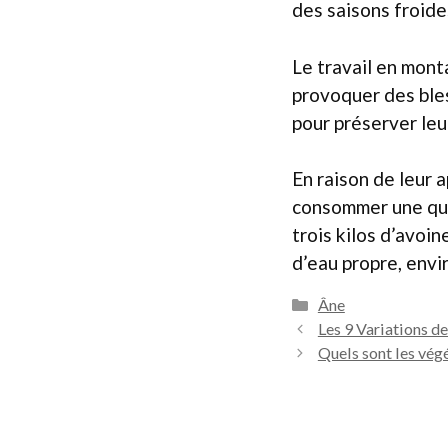
des saisons froides
Le travail en mont
provoquer des bles
pour préserver leu
En raison de leur 
consommer une quan
trois kilos d’avoin
d’eau propre, envi
Catégories
Âne
Les 9 Variations d
Quels sont les vég