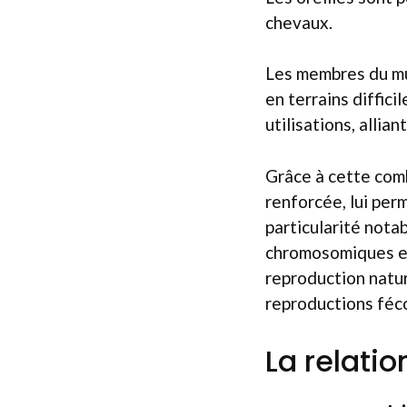
chevaux.
Les membres du mul
en terrains diffic
utilisations, allia
Grâce à cette comb
renforcée, lui per
particularité notab
chromosomiques ent
reproduction natur
reproductions féc
La relati