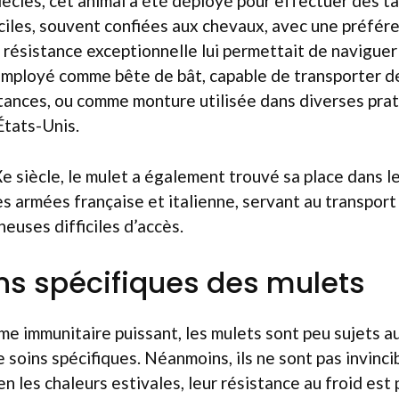
iècles, cet animal a été déployé pour effectuer des t
ciles, souvent confiées aux chevaux, avec une préfé
résistance exceptionnelle lui permettait de naviguer a
mployé comme bête de bât, capable de transporter d
tances, ou comme monture utilisée dans diverses pra
États-Unis.
Xe siècle, le mulet a également trouvé sa place dans l
 armées française et italienne, servant au transport
uses difficiles d’accès.
ns spécifiques des mulets
me immunitaire puissant, les mulets sont peu sujets a
soins spécifiques. Néanmoins, ils ne sont pas invincibl
n les chaleurs estivales, leur résistance au froid est 