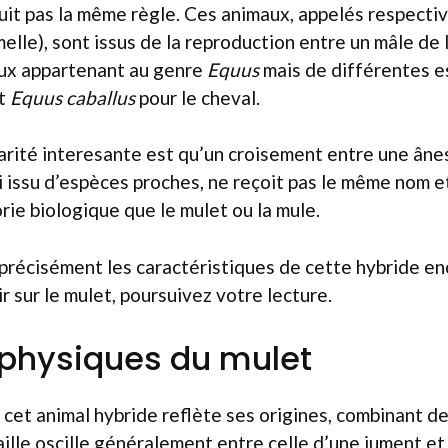
uit pas la même règle. Ces animaux, appelés respect
melle), sont issus de la reproduction entre un mâle de 
eux appartenant au genre
Equus
mais de différentes e
et
Equus caballus
pour le cheval.
arité interesante est qu’un croisement entre une âne
i issu d’espèces proches, ne reçoit pas le même nom et
ie biologique que le mulet ou la mule.
précisément les caractéristiques de cette hybride e
r sur le mulet, poursuivez votre lecture.
s physiques du mulet
cet animal hybride reflète ses origines, combinant d
aille oscille généralement entre celle d’une jument et 