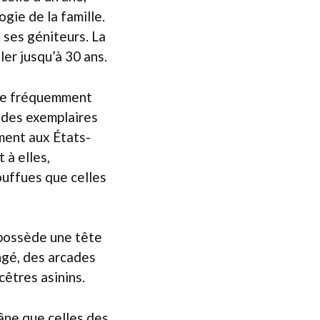
ogie de la famille.
 ses géniteurs. La
er jusqu’à 30 ans.
uve fréquemment
r des exemplaires
ment aux États-
 à elles,
ouffues que celles
l possède une tête
ngé, des arcades
cêtres asinins.
’âne que celles des