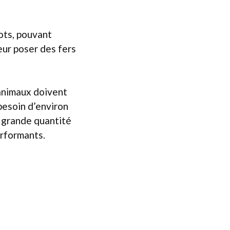
ots, pouvant
eur poser des fers
 animaux doivent
besoin d’environ
ne grande quantité
erformants.