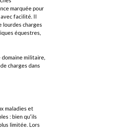
âches
rence marquée pour
vec facilité. Il
e lourdes charges
tiques équestres,
e domaine militaire,
 de charges dans
ux maladies et
es : bien qu’ils
plus limitée. Lors