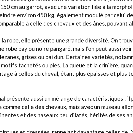
150 cm au garrot, avec une variation liée à la morphol
eindre environ 450 kg, également modulé par celui de
omparable à celle des chevaux et des ânes, pouvant all
 la robe, elle présente une grande diversité. On tro
e robe bay ou noire pangaré, mais l’on peut aussi voi
lezanes, grises ou bai dun. Certaines variétés, notam
motifs tachetés ou pies. La queue et la crinière, quant
age à celles du cheval, étant plus épaisses et plus t
mal présente aussi un mélange de caractéristiques : i
e comme celle des chevaux, mais avec un museau allo
inentes et des naseaux peu dilatés, hérités de ses an
pointues et dressées, rappelant davantage celles de l