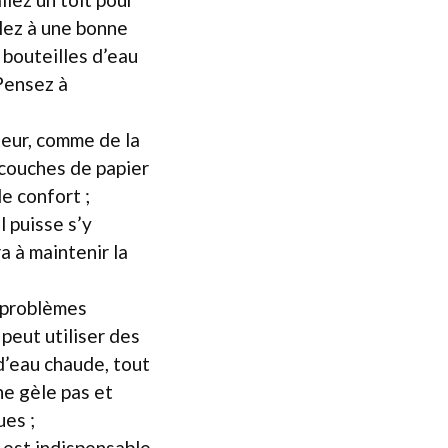
llez à une bonne
 bouteilles d’eau
 Pensez à
cteur, comme de la
s couches de papier
de confort ;
l puisse s’y
a à maintenir la
 problèmes
peut utiliser des
 d’eau chaude, tout
ne gèle pas et
es ;
 est indispensable.