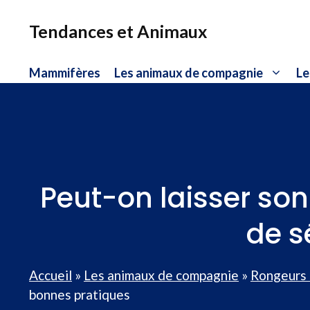
Aller
au
Tendances et Animaux
contenu
Mammifères
Les animaux de compagnie
Le
Peut-on laisser son 
de s
Accueil
»
Les animaux de compagnie
»
Rongeurs
bonnes pratiques