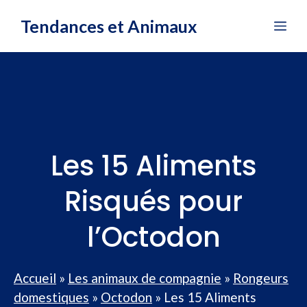
Aller
Tendances et Animaux
Me
au
contenu
Les 15 Aliments
Risqués pour
l’Octodon
Accueil
»
Les animaux de compagnie
»
Rongeurs
domestiques
»
Octodon
»
Les 15 Aliments