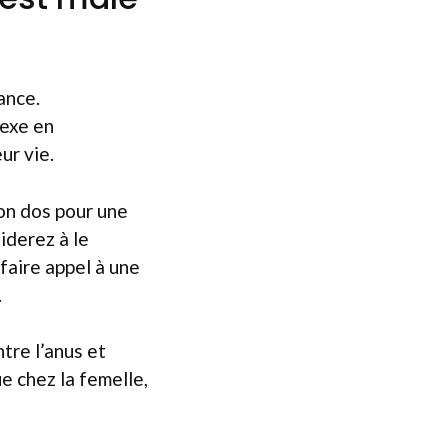
ance.
sexe en
ur vie.
son dos pour une
iderez à le
e faire appel à une
.
tre l’anus et
ue chez la femelle,