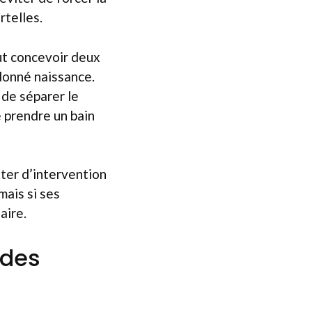
rtelles.
ut concevoir deux
 donné naissance.
 de séparer le
e prendre un bain
iter d’intervention
mais si ses
aire.
 des