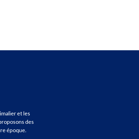
malier et les
 proposons des
otre époque.