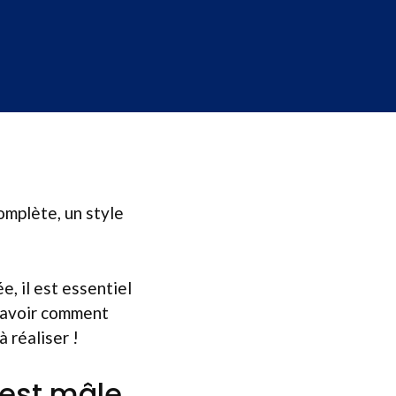
omplète, un style
e, il est essentiel
 Savoir comment
 réaliser !
 est mâle