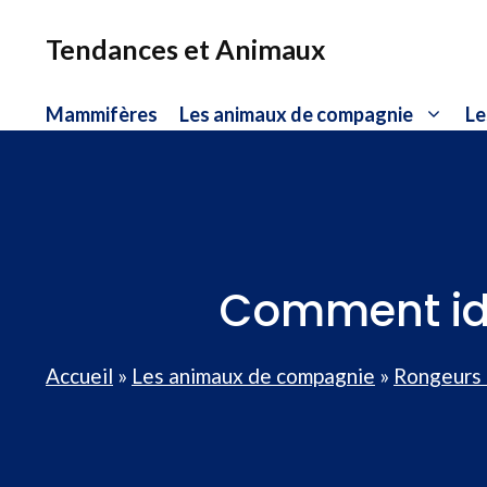
Aller
au
Tendances et Animaux
contenu
Mammifères
Les animaux de compagnie
Le
Comment iden
Accueil
»
Les animaux de compagnie
»
Rongeurs