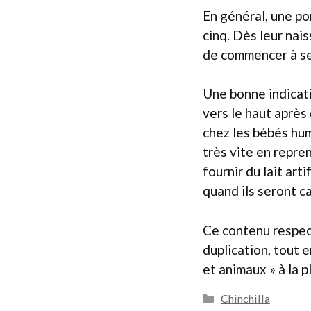
En général, une po
cinq. Dès leur nais
de commencer à se
Une bonne indicatio
vers le haut après
chez les bébés hum
très vite en repren
fournir du lait art
quand ils seront c
Ce contenu respect
duplication, tout 
et animaux » à la 
Catégories
Chinchilla