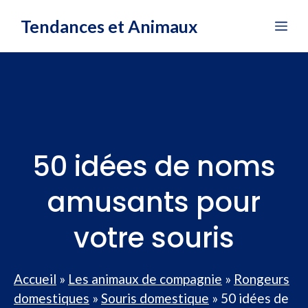
Aller
Tendances et Animaux
Me
au
contenu
50 idées de noms
amusants pour
votre souris
Accueil
»
Les animaux de compagnie
»
Rongeurs
domestiques
»
Souris domestique
»
50 idées de