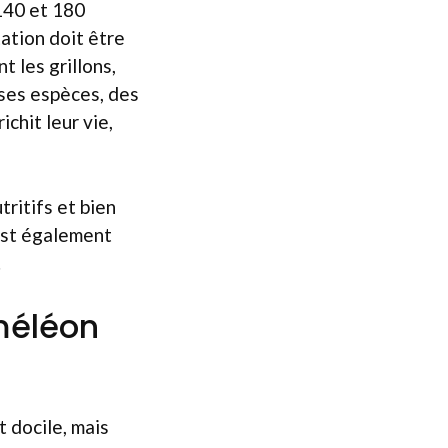
140 et 180
ation doit être
t les grillons,
rses espèces, des
ichit leur vie,
tritifs et bien
 est également
.
améléon
 docile, mais