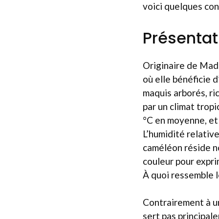
voici quelques con
Présenta
Originaire de Mada
où elle bénéficie 
maquis arborés, ri
par un climat trop
°C en moyenne, et 
L’humidité relativ
caméléon réside n
couleur pour expr
À quoi ressemble 
Contrairement à un
sert pas principal