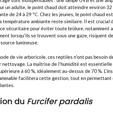
irage sont indispensables : une lampe UVB et une amp
r un adulte, le point chaud doit atteindre environ 32
te de 24 à 29 °C. Chez les jeunes, le point chaud est
a température ambiante reste similaire. Il est crucial 
ce sécuritaire pour éviter toute brûlure, notamment a
nt lorsqu’ils se trouvent sous une gaze, risquent de s
 source lumineuse.
ode de vie arboricole, ces reptiles n’ont pas besoin de
ur nettoyage. La maîtrise de l’humidité est essentielle 
périeure à 60 %, idéalement au-dessus de 70 %. L’ins
mmable facilitera cette gestion, tout en permettant 
lantes.
tion du
Furcifer pardalis