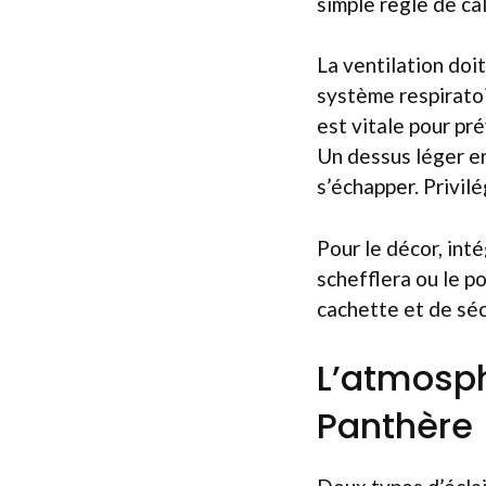
simple règle de cal
La ventilation doi
système respiratoi
est vitale pour pré
Un dessus léger en
s’échapper. Privilé
Pour le décor, inté
schefflera ou le p
cachette et de séc
L’atmosp
Panthère