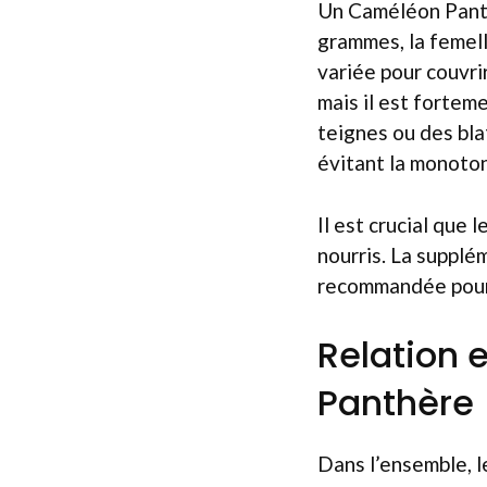
Un Caméléon Pant
grammes, la femell
variée pour couvrir
mais il est fortem
teignes ou des blat
évitant la monoton
Il est crucial que
nourris. La supplé
recommandée pour 
Relation 
Panthère
Dans l’ensemble, 