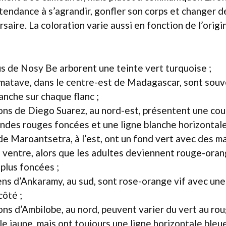
a tendance à s’agrandir, gonfler son corps et changer d
rsaire. La coloration varie aussi en fonction de l’ori
us de Nosy Be arborent une teinte vert turquoise ;
atave, dans le centre-est de Madagascar, sont souv
anche sur chaque flanc ;
ns de Diego Suarez, au nord-est, présentent une coule
ndes rouges foncées et une ligne blanche horizontale
de Maroantsetra, à l’est, ont un fond vert avec des m
le ventre, alors que les adultes deviennent rouge-or
plus foncées ;
ns d’Ankaramy, au sud, sont rose-orange vif avec une
côté ;
ns d’Ambilobe, au nord, peuvent varier du vert au rou
le jaune, mais ont toujours une ligne horizontale bleu