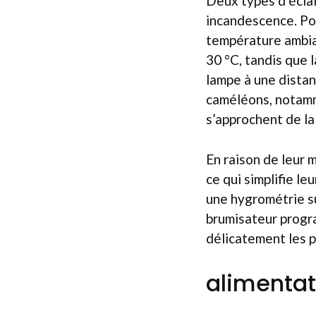
Deux types d’écla
incandescence. Pou
température ambian
30 °C, tandis que l
lampe à une distan
caméléons, notamme
s’approchent de la
En raison de leur m
ce qui simplifie le
une hygrométrie su
brumisateur progra
délicatement les p
alimenta