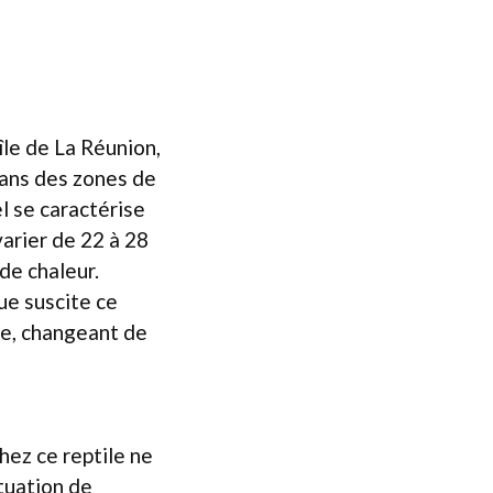
île de La Réunion,
dans des zones de
l se caractérise
arier de 22 à 28
de chaleur.
ue suscite ce
ce, changeant de
hez ce reptile ne
ituation de