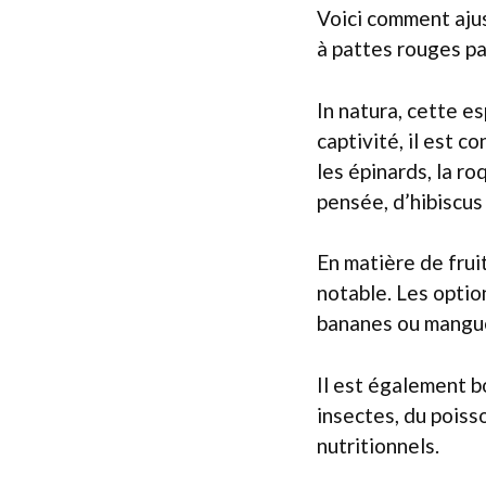
Voici comment ajus
à pattes rouges pa
In natura, cette es
captivité, il est c
les épinards, la ro
pensée, d’hibiscus 
En matière de fruit
notable. Les optio
bananes ou mangu
Il est également 
insectes, du poisso
nutritionnels.