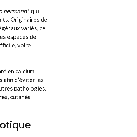
o hermanni
, qui
ts. Originaires de
égétaux variés, ce
res espèces de
ficile, voire
bré en calcium,
 afin d’éviter les
utres pathologies.
res, cutanés,
xotique