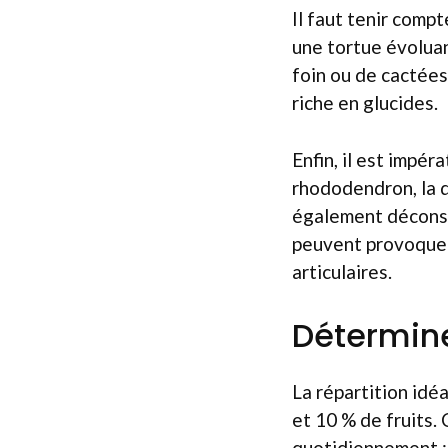
Il faut tenir comp
une tortue évolua
foin ou de cactées
riche en glucides.
Enfin, il est impér
rhododendron, la di
également déconsei
peuvent provoquer
articulaires.
Détermine
La répartition idéa
et 10 % de fruits.
quotidiennement : 