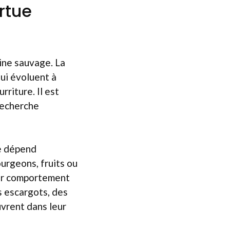
rtue
gine sauvage. La
qui évoluent à
rriture. Il est
recherche
me dépend
ourgeons, fruits ou
eur comportement
s escargots, des
vrent dans leur