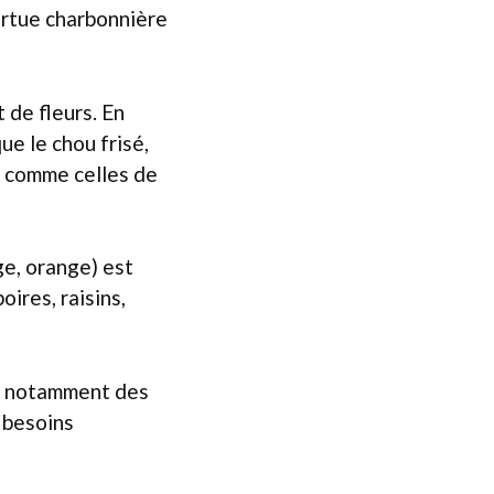
ortue charbonnière
 de fleurs. En
que le chou frisé,
es comme celles de
ge, orange) est
ires, raisins,
s, notamment des
s besoins