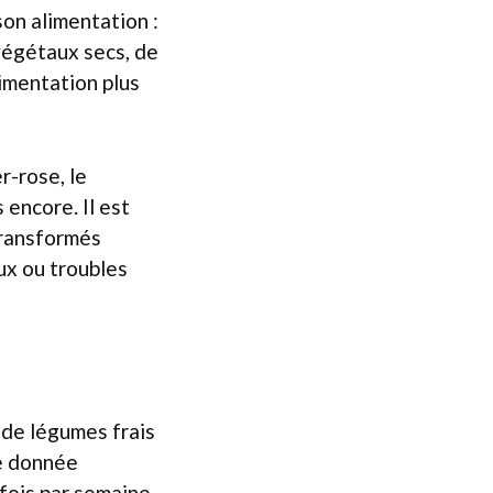
son alimentation :
végétaux secs, de
imentation plus
r-rose, le
 encore. Il est
transformés
ux ou troubles
% de légumes frais
re donnée
fois par semaine.