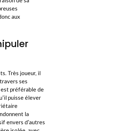
raison de sa
breuses
 donc aux
ipuler
. Très joueur, il
 travers ses
l est préférable de
u’il puisse élever
riétaire
bandonnent la
ssif envers d’autres
ière isolée, avec