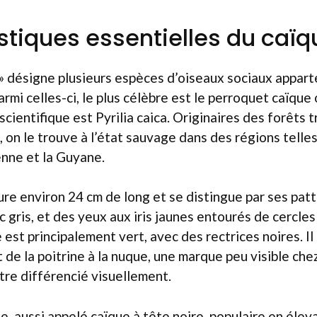
stiques essentielles du caïq
» désigne plusieurs espèces d’oiseaux sociaux apparte
rmi celles-ci, le plus célèbre est le perroquet caïque
scientifique est Pyrilia caica. Originaires des forêts 
 on le trouve à l’état sauvage dans des régions telle
enne et la Guyane.
e environ 24 cm de long et se distingue par ses patt
 gris, et des yeux aux iris jaunes entourés de cercles
 est principalement vert, avec des rectrices noires. Il 
 de la poitrine à la nuque, une marque peu visible che
tre différencié visuellement.
, aussi appelé caïque à tête noire, populaire en éle