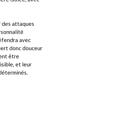
r des attaques
rsonnalité
défendra avec
uiert donc douceur
vent être
ible, et leur
 déterminés.