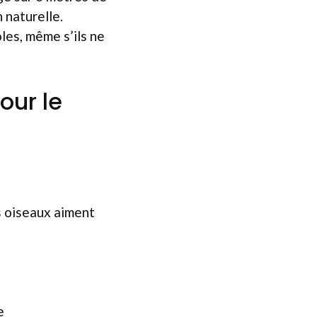
 naturelle.
oles, même s’ils ne
our le
s oiseaux aiment
e