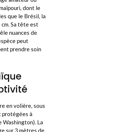
maïpouri, dont le
s que le Brésil, la
 cm. Sa tête est
mêle nuances de
 espèce peut
ent prendre soin
aïque
tivité
e en volière, sous
t protégées à
e Washington). La
ge sur 3 mètres de