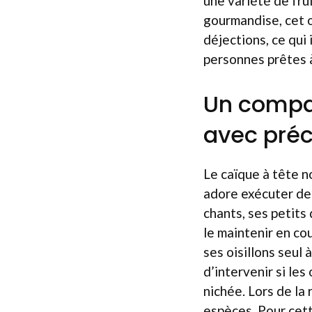
une variété de fru
gourmandise, cet 
déjections, ce qui 
personnes prêtes 
Un compa
avec préc
Le caïque à tête n
adore exécuter des
chants, ses petits
le maintenir en cou
ses oisillons seul 
d’intervenir si les
nichée. Lors de la 
espèces. Pour cett