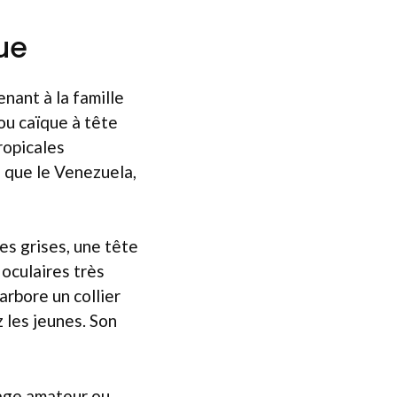
ue
nant à la famille
 ou caïque à tête
tropicales
s que le Venezuela,
es grises, une tête
 oculaires très
arbore un collier
z les jeunes. Son
vage amateur ou