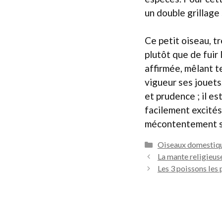
un double grillage 
Ce petit oiseau, t
plutôt que de fuir
affirmée, mêlant t
vigueur ses jouets
et prudence ; il es
facilement excités
mécontentement s’e
Catégories
Oiseaux domestiq
La mante religieus
Les 3 poissons les 