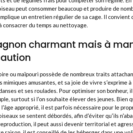
its et de légumes frais pour compléter son régime. En 
oiseau peut consommer beaucoup et produire de nom
implique un entretien régulier de sa cage. Il convient
à consacrer du temps au nettoyage.
gnon charmant mais à man
aution
oire ou maïpouri possède de nombreux traits attachants
 mimiques amusantes, et sa joie de vivre s’exprime à
 danses et ses roulades. Pour optimiser son bonheur, i
ple, surtout si l’on souhaite élever des jeunes. Bien q
à l’âge approprié, il est parfois nécessaire pour le prop
 oiseaux se sentent débordés, afin d’éviter qu’ils n’a
reproduction, il peut aussi devenir territorial et agre
e raison, il est conseillé de les héberger dans une vol