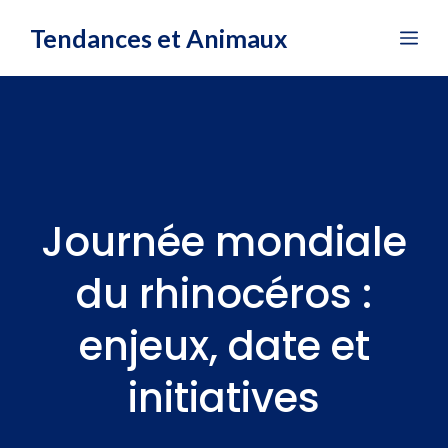
Aller
Tendances et Animaux
Me
au
contenu
Journée mondiale
du rhinocéros :
enjeux, date et
initiatives