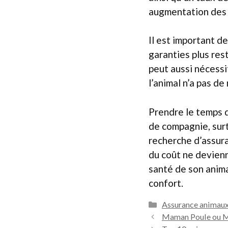
augmentation des 
Il est important de
garanties plus res
peut aussi nécessi
l’animal n’a pas de
Prendre le temps d
de compagnie, surt
recherche d’assura
du coût ne devienn
santé de son anima
confort.
Catégories
Assurance animau
Maman Poule ou Mèr