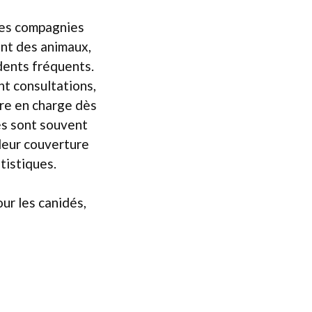
 les compagnies
ent des animaux,
dents fréquents.
t consultations,
dre en charge dès
gés sont souvent
 leur couverture
tistiques.
ur les canidés,