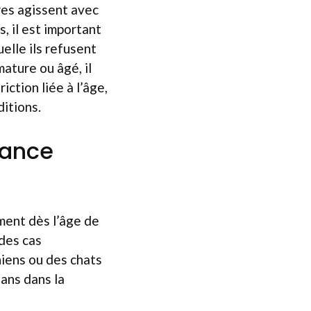
res agissent avec
, il est important
uelle ils refusent
ature ou âgé, il
ction liée à l’âge,
ditions.
rance
ement dès l’âge de
 des cas
hiens ou des chats
 ans dans la