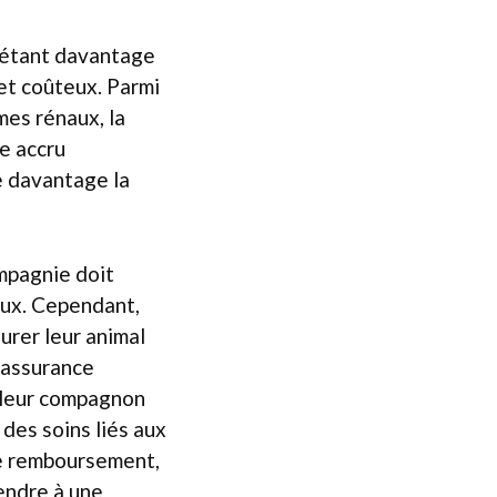
 étant davantage
et coûteux. Parmi
mes rénaux, la
ue accru
ue davantage la
ompagnie doit
aux. Cependant,
urer leur animal
 assurance
à leur compagnon
des soins liés aux
 de remboursement,
tendre à une