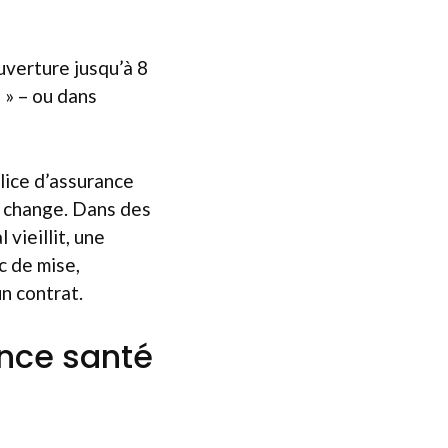
uverture jusqu’à 8
 » – ou dans
lice d’assurance
e change. Dans des
 vieillit, une
c de mise,
n contrat.
ance santé