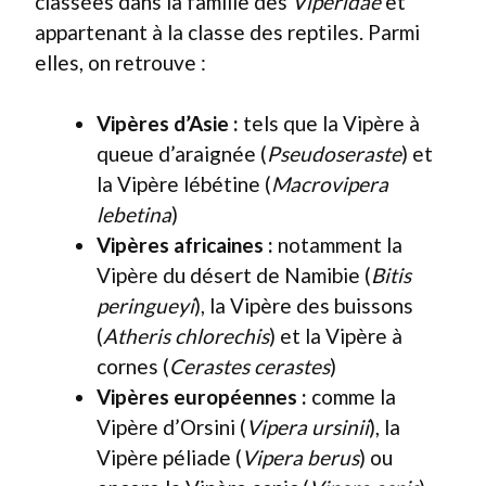
classées dans la famille des
Viperidae
et
appartenant à la classe des reptiles. Parmi
elles, on retrouve :
Vipères d’Asie :
tels que la Vipère à
queue d’araignée (
Pseudoseraste
) et
la Vipère lébétine (
Macrovipera
lebetina
)
Vipères africaines :
notamment la
Vipère du désert de Namibie (
Bitis
peringueyi
), la Vipère des buissons
(
Atheris chlorechis
) et la Vipère à
cornes (
Cerastes cerastes
)
Vipères européennes :
comme la
Vipère d’Orsini (
Vipera ursinii
), la
Vipère péliade (
Vipera berus
) ou