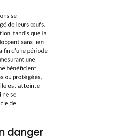
yons se
gé de leurs œufs.
ion, tandis que la
oppent sans lien
a fin d’une période
, mesurant une
ne bénéficient
es ou protégées,
le est atteinte
i ne se
ycle de
en danger