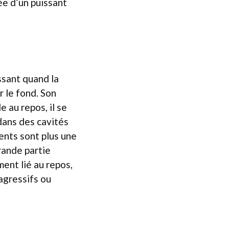
ée d’un puissant
ssant quand la
r le fond. Son
e au repos, il se
dans des cavités
ents sont plus une
rande partie
ent lié au repos,
 agressifs ou