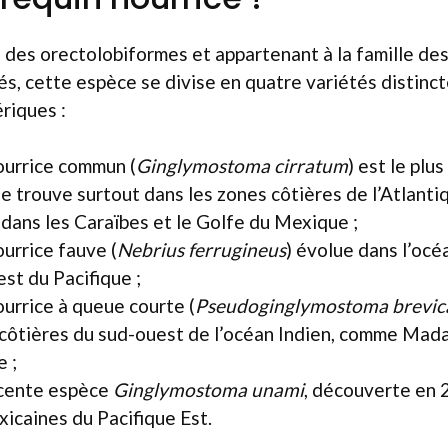
des orectolobiformes et appartenant à la famille de
, cette espèce se divise en quatre variétés distinct
riques :
ourrice commun (
Ginglymostoma cirratum
) est le plu
le trouve surtout dans les zones côtières de l’Atlanti
ans les Caraïbes et le Golfe du Mexique ;
ourrice fauve (
Nebrius ferrugineus
) évolue dans l’océ
est du Pacifique ;
ourrice à queue courte (
Pseudoginglymostoma brevi
 côtières du sud-ouest de l’océan Indien, comme Mada
e ;
écente espèce
Ginglymostoma unami
, découverte en 
xicaines du Pacifique Est.