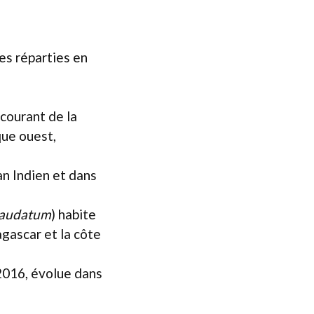
s
es réparties en
s courant de la
que ouest,
an Indien et dans
caudatum
) habite
gascar et la côte
2016, évolue dans