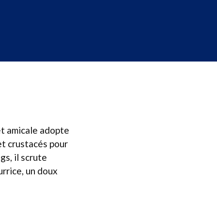
et amicale adopte
et crustacés pour
gs, il scrute
rrice, un doux