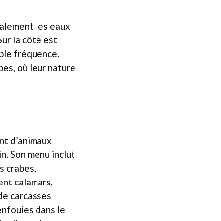
palement les eaux
Sur la côte est
ible fréquence.
bes, où leur nature
ent d’animaux
in. Son menu inclut
s crabes,
ent calamars,
 de carcasses
 enfouies dans le