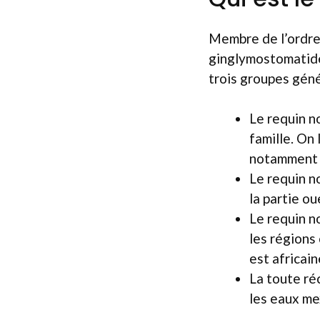
Membre de l’ordre 
ginglymostomatidés
trois groupes géné
Le requin n
famille. On 
notamment d
Le requin n
la partie ou
Le requin n
les régions
est africain
La toute r
les eaux me