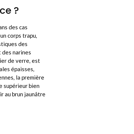
ce ?
ans des cas
un corps trapu,
stiques des
t des narines
er de verre, est
ales épaisses,
ennes, la première
e supérieur bien
ir au brun jaunâtre