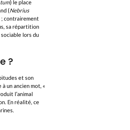
atum
) le place
and (
Nebrius
 ; contrairement
, sa répartition
sociable lors du
e ?
bitudes et son
e à un ancien mot, «
roduit l’animal
n. En réalité, ce
rines.