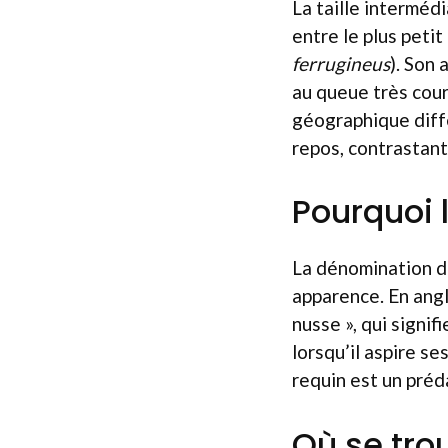
La taille interméd
entre le plus petit 
ferrugineus
). Son
au queue très cou
géographique diffè
repos, contrastant
Pourquoi 
La dénomination de
apparence. En angla
nusse », qui signif
lorsqu’il aspire se
requin est un préd
Où se trou