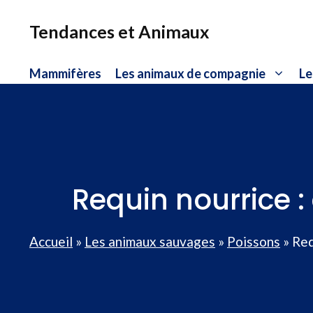
Aller
au
Tendances et Animaux
contenu
Mammifères
Les animaux de compagnie
Le
Requin nourrice :
Accueil
»
Les animaux sauvages
»
Poissons
»
Req