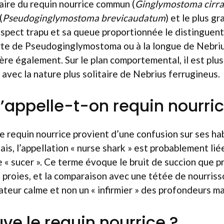
iaire du requin nourrice commun (
Ginglymostoma cirr
(
Pseudoginglymostoma brevicaudatum
) et le plus gr
 aspect trapu et sa queue proportionnée le distinguent
rte de Pseudoginglymostoma ou à la longue de Nebrius
re également. Sur le plan comportemental, il est plus 
 avec la nature plus solitaire de Nebrius ferrugineus.
l’appelle-t-on requin nourric
 requin nourrice provient d’une confusion sur ses ha
is, l’appellation « nurse shark » est probablement lié
ie « sucer ». Ce terme évoque le bruit de succion que p
s proies, et la comparaison avec une tétée de nourrisso
ateur calme et non un « infirmier » des profondeurs ma
ve le requin nourrice ?