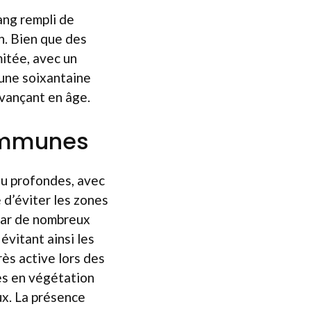
ang rempli de
n. Bien que des
mitée, avec un
 une soixantaine
avançant en âge.
communes
eu profondes, avec
 d’éviter les zones
par de nombreux
évitant ainsi les
ès active lors des
es en végétation
x. La présence