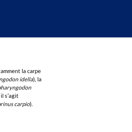
otamment la carpe
godon idella
), la
pharyngodon
l s’agit
rinus carpio
).