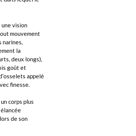
 une vision
 tout mouvement
 narines,
cement la
rts, deux longs),
ois goût et
 d’osselets appelé
vec finesse.
 un corps plus
e élancée
lors de son