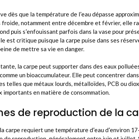
tive dès que la température de l’eau dépasse approxi
s froide, notamment entre décembre et février, elle ral
ond puis s’enfouissant parfois dans la vase pour prés
le est critique puisque la carpe puise dans ses réserv
peine de mettre sa vie en danger.
tante, la carpe peut supporter dans des eaux polluées,
 comme un bioaccumulateur. Elle peut concentrer dan
s telles que métaux lourds, métalloïdes, PCB ou diox
x importants en matière de consommation.
s de reproduction de la c
, la carpe requiert une température d’eau d’environ 17
e de reproduction, généralement entre juin et juillet. 