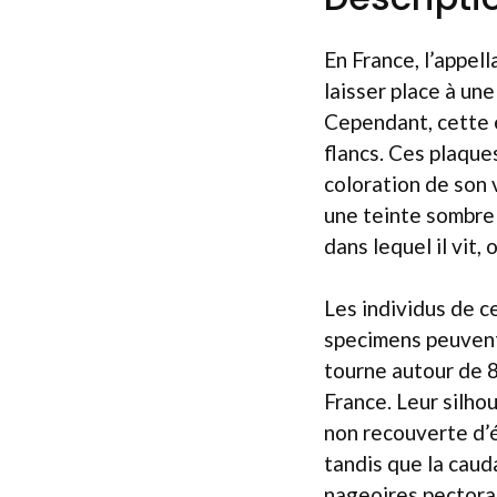
En France, l’appell
laisser place à un
Cependant, cette e
flancs. Ces plaques
coloration de son 
une teinte sombre a
dans lequel il vit, 
Les individus de 
specimens peuvent
tourne autour de 8
France. Leur silho
non recouverte d’é
tandis que la cauda
nageoires pectoral