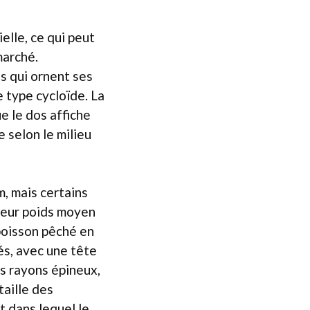
ielle, ce qui peut
marché.
s qui ornent ses
e type cycloïde. La
e le dos affiche
e selon le milieu
, mais certains
Leur poids moyen
poisson pêché en
és, avec une tête
ns rayons épineux,
taille des
 dans lequel le