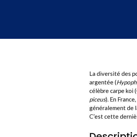
La diversité des p
argentée (
Hypopht
célèbre carpe koi (
piceus
). En France
généralement de 
C’est cette dernièr
Descript