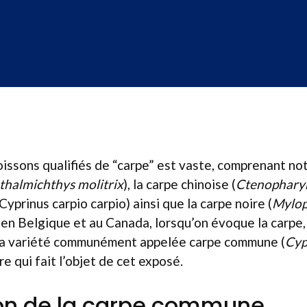
oissons qualifiés de “carpe” est vaste, comprenant n
halmichthys molitrix
), la carpe chinoise (
Ctenopharyn
Cyprinus carpio carpio) ainsi que la carpe noire (
Mylo
, en Belgique et au Canada, lorsqu’on évoque la carpe, i
la variété communément appelée carpe commune (
Cyp
e qui fait l’objet de cet exposé.
ion de la carpe commune