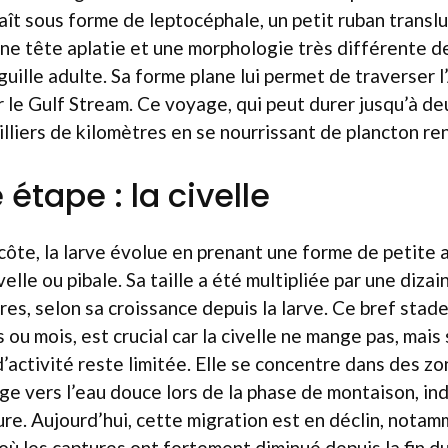
raît sous forme de leptocéphale, un petit ruban transl
une tête aplatie et une morphologie très différente de
nguille adulte. Sa forme plane lui permet de traverser 
r le Gulf Stream. Ce voyage, qui peut durer jusqu’à de
illiers de kilomètres en se nourrissant de plancton re
étape : la civelle
 côte, la larve évolue en prenant une forme de petite 
velle ou pibale. Sa taille a été multipliée par une diza
res, selon sa croissance depuis la larve. Ce bref stade
ou mois, est crucial car la civelle ne mange pas, mais
d’activité reste limitée. Elle se concentre dans des z
e vers l’eau douce lors de la phase de montaison, in
ure. Aujourd’hui, cette migration est en déclin, notam
 où les captures ont fortement diminué depuis la fin d