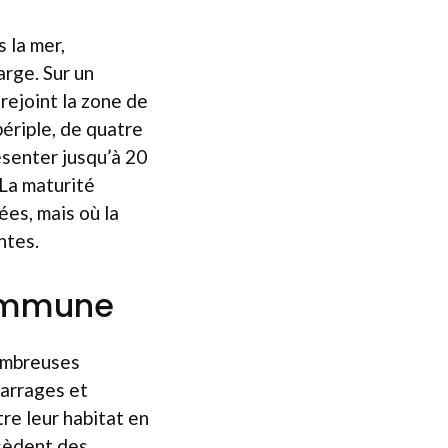
 la mer,
arge. Sur un
rejoint la zone de
périple, de quatre
ésenter jusqu’à 20
 La maturité
ées, mais où la
ntes.
commune
nombreuses
barrages et
tre leur habitat en
ssèdent des