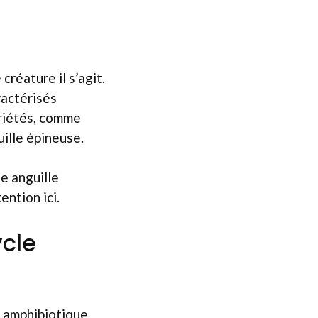
créature il s’agit.
ractérisés
ariétés, comme
uille épineuse.
ée anguille
ention ici.
ycle
 amphibiotique,