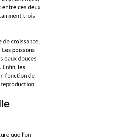
t entre ces deux
otamment trois
e de croissance,
. Les poissons
les eaux douces
 Enfin, les
n fonction de
a reproduction.
lle
ture que l’on