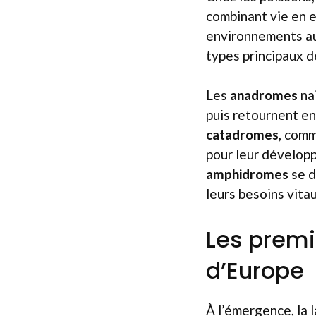
combinant vie en e
environnements au 
types principaux d
Les
anadromes
nai
puis retournent en
catadromes
, comm
pour leur développ
amphidromes
se d
leurs besoins vitau
Les premie
d’Europe
À l’émergence, la 