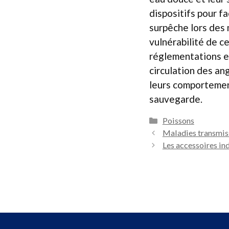
dispositifs pour fa
surpêche lors des 
vulnérabilité de ce
réglementations en 
circu­lation des a
leurs comportemen
sauvegarde.
Catégories
Poissons
Maladies transmissi
Les accessoires in