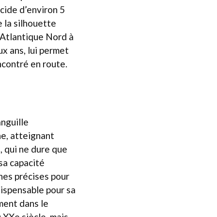
ucide d’environ 5
 la silhouette
l’Atlantique Nord à
ux ans, lui permet
ncontré en route.
anguille
ine, atteignant
, qui ne dure que
 sa capacité
ones précises pour
dispensable pour sa
ment dans le
u XXe siècle, mais