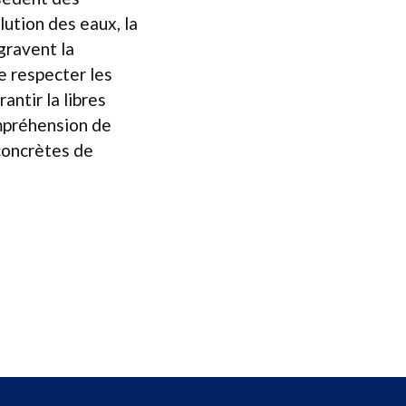
llution des eaux, la
gravent la
de respecter les
antir la libres
ompréhension de
concrètes de