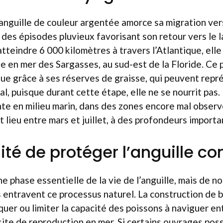
’anguille de couleur argentée amorce sa migration vers
des épisodes pluvieux favorisant son retour vers le l
tteindre 6 000 kilomètres à travers l’Atlantique, elle 
e en mer des Sargasses, au sud-est de la Floride. Ce 
ctue grâce à ses réserves de graisse, qui peuvent repr
al, puisque durant cette étape, elle ne se nourrit pas.
nte en milieu marin, dans des zones encore mal observ
t lieu entre mars et juillet, à des profondeurs importa
ité de protéger l’anguille 
ne phase essentielle de la vie de l’anguille, mais de 
 entravent ce processus naturel. La construction de 
quer ou limiter la capacité des poissons à naviguer en
site de reproduction en mer. Si certains ouvrages po