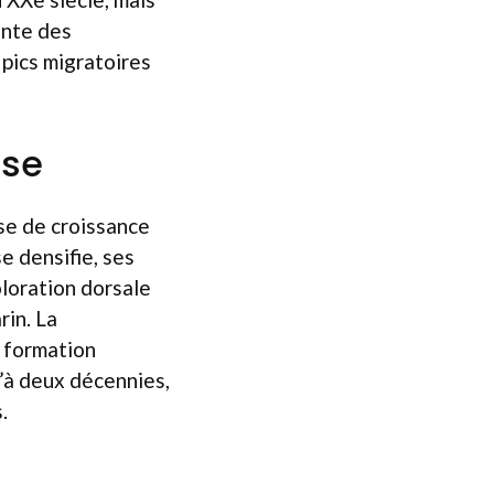
ante des
pics migratoires
ose
se de croissance
e densifie, ses
oloration dorsale
rin. La
a formation
’à deux décennies,
.