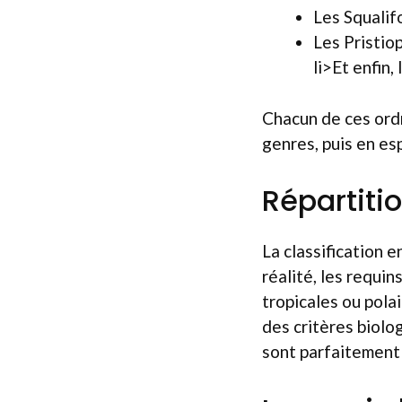
Les Squalif
Les Pristio
li>Et enfin,
Chacun de ces ordr
genres, puis en es
Répartiti
La classification 
réalité, les requin
tropicales ou pola
des critères biolo
sont parfaitement 