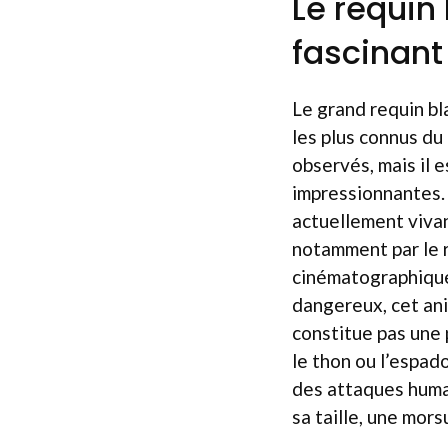
Le requin
fascinant
Le grand requin bl
les plus connus d
observés, mais il 
impressionnantes. 
actuellement vivan
notamment par le
cinématographique
dangereux, cet anim
constitue pas une p
le thon ou l’espad
des attaques humai
sa taille, une mor