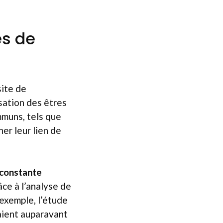
s de
site de
isation des êtres
mmuns, tels que
er leur lien de
constante
ce à l’analyse de
 exemple, l’étude
aient auparavant