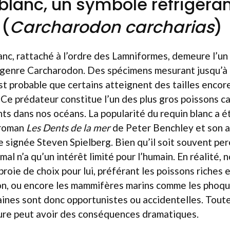
 blanc, un symbole réfrigéran
 (
Carcharodon carcharias
)
anc, rattaché à l’ordre des Lamniformes, demeure l’u
u genre Carcharodon. Des spécimens mesurant jusqu’à
est probable que certains atteignent des tailles encor
Ce prédateur constitue l’un des plus gros poissons c
ts dans nos océans. La popularité du requin blanc a 
 roman
Les Dents de la mer
de Peter Benchley et son 
 signée Steven Spielberg. Bien qu’il soit souvent p
al n’a qu’un intérêt limité pour l’humain. En réalité, 
roie de choix pour lui, préférant les poissons riches 
on, ou encore les mammifères marins comme les phoqu
nes sont donc opportunistes ou accidentelles. Toute
sure peut avoir des conséquences dramatiques.