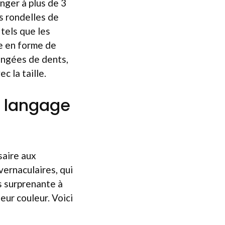
nger à plus de 3
s rondelles de
tels que les
e en forme de
angées de dents,
c la taille.
t langage
saire aux
vernaculaires, qui
s surprenante à
ur couleur. Voici