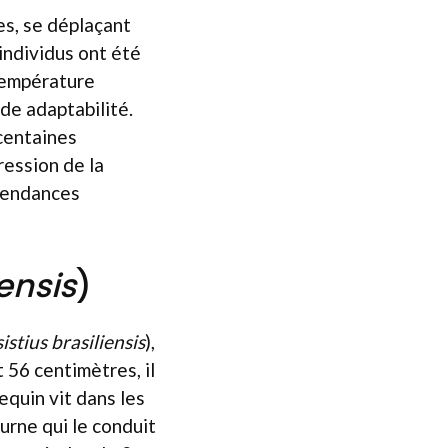
s, se déplaçant
individus ont été
 température
nde adaptabilité.
centaines
ression de la
 tendances
iensis
)
sistius brasiliensis
),
 56 centimètres, il
equin vit dans les
rne qui le conduit