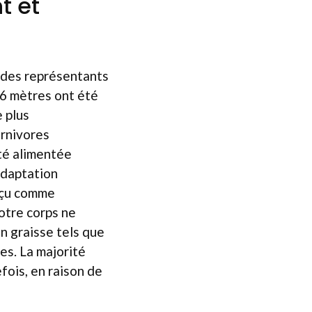
t et
n des représentants
 6 mètres ont été
e plus
arnivores
été alimentée
adaptation
erçu comme
notre corps ne
en graisse tels que
es. La majorité
fois, en raison de