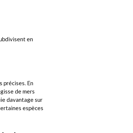
ubdivisent en
s
s précises. En
’agisse de mers
uie davantage sur
 certaines espèces