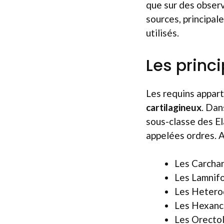
que sur des observ
sources, principa
utilisés.
Les princ
Les requins appar
cartilagineux
. Dan
sous-classe des El
appelées ordres. Au
Les Carchar
Les Lamnifo
Les Hetero
Les Hexanc
Les Orectol