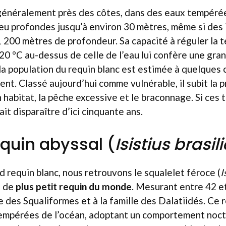
généralement près des côtes, dans des eaux tempérée
u profondes jusqu’à environ 30 mètres, même si des 
1 200 mètres de profondeur. Sa capacité à réguler la
 20 °C au-dessus de celle de l’eau lui confère une gra
a population du requin blanc est estimée à quelques 
ent. Classé aujourd’hui comme vulnérable, il subit la p
 habitat, la pêche excessive et le braconnage. Si ces
rait disparaître d’ici cinquante ans.
equin abyssal (
Isistius brasil
d requin blanc, nous retrouvons le squalelet féroce (
I
e de
plus petit requin du monde
. Mesurant entre 42 et
e des Squaliformes et à la famille des Dalatiidés. Ce r
empérées de l’océan, adoptant un comportement noctu