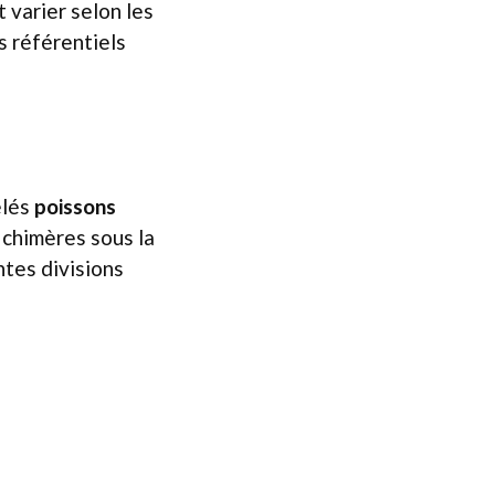
 varier selon les
s référentiels
elés
poissons
s chimères sous la
ntes divisions