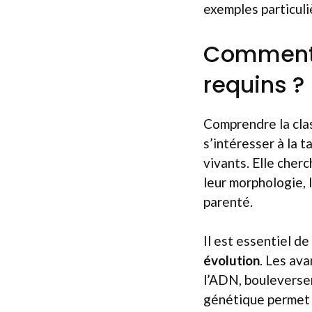
exemples particul
Comment 
requins ?
Comprendre la clas
s’intéresser à la t
vivants. Elle cher
leur morphologie, 
parenté.
Il est essentiel d
évolution
. Les av
l’ADN, bouleversen
génétique permet 