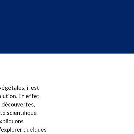
égétales, il est
ution. En effet,
t découvertes,
té scientifique
expliquons
d’explorer quelques