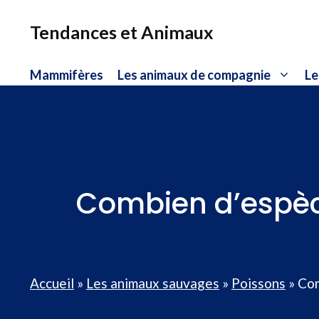
Aller
au
Tendances et Animaux
contenu
Mammifères
Les animaux de compagnie
Le
Combien d’espèce
Accueil
»
Les animaux sauvages
»
Poissons
»
Com