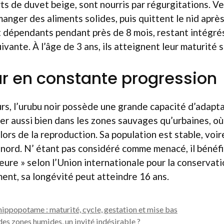
ts de duvet beige, sont nourris par régurgitations. V
anger des aliments solides, puis quittent le nid aprè
 dépendants pendant près de 8 mois, restant intégrés 
uivante. À l’âge de 3 ans, ils atteignent leur maturité 
r en constante progression
rs, l’urubu noir possède une grande capacité d’adaptat
r aussi bien dans les zones sauvages qu’urbaines, o
ors de la reproduction. Sa population est stable, voir
 nord. N’ étant pas considéré comme menacé, il bénéfi
ure » selon l’Union internationale pour la conservati
nt, sa longévité peut atteindre 16 ans.
hippopotame : maturité, cycle, gestation et mise bas
es zones humides, un invité indésirable ?