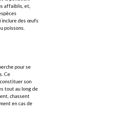
 affaiblis, et,
 espèces
i inclure des œufs
ou poissons.
 perche pour se
s. Ce
econstituer son
es tout au long de
ment, chassent
ement en cas de