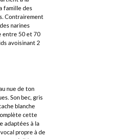
a famille des
es. Contrairement
 des narines
e entre 50 et 70
ds avoisinant 2
eau nue de ton
es. Son bec, gris
 tache blanche
 complète cette
ge adaptées à la
 vocal propre à de