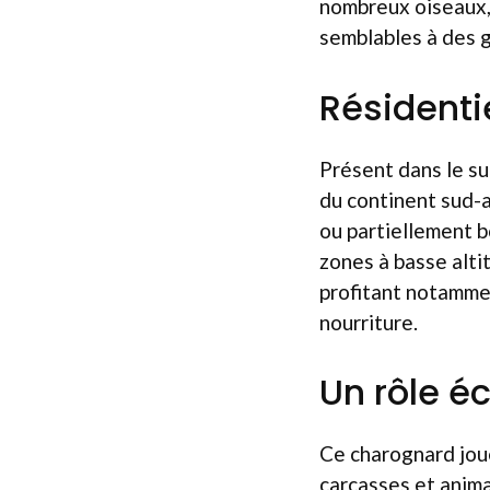
nombreux oiseaux, 
semblables à des 
Résidenti
Présent dans le s
du continent sud-a
ou partiellement b
zones à basse alti
profitant notamme
nourriture.
Un rôle é
Ce charognard joue
carcasses et anima