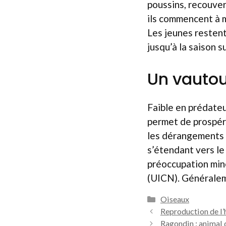
poussins, recouver
ils commencent à m
Les jeunes restent
jusqu’à la saison s
Un vautou
Faible en prédateu
permet de prospére
les dérangements l
s’étendant vers le
préoccupation mine
(UICN). Généraleme
Catégories
Oiseaux
Reproduction de l’
Ragondin : animal d