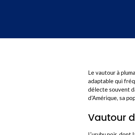
Le vautour à plum
adaptable qui fréqu
délecte souvent d
d’Amérique, sa pop
Vautour d
L’urubu noir, dont