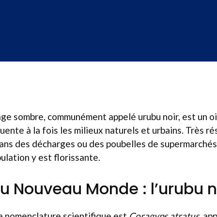
age sombre, communément appelé urubu noir, est un o
ente à la fois les milieux naturels et urbains. Très rés
ans des décharges ou des poubelles de supermarchés.
ulation y est florissante.
u Nouveau Monde : l’urubu n
 la nomenclature scientifique est
Coragyps atratus
, ap