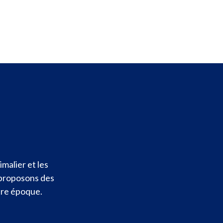
malier et les
 proposons des
otre époque.