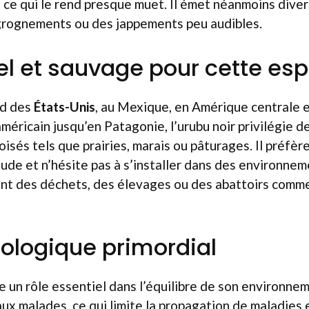
ce qui le rend presque muet. Il émet néanmoins divers
grognements ou des jappements peu audibles.
el et sauvage pour cette es
ud des
États-Unis
, au Mexique, en Amérique centrale e
méricain jusqu’en Patagonie, l’urubu noir privilégie d
oisés tels que prairies, marais ou pâturages. Il préfè
tude et n’hésite pas à s’installer dans des environne
nt des déchets, des élevages ou des abattoirs comm
cologique primordial
 un rôle essentiel dans l’équilibre de son environne
ux malades, ce qui limite la propagation de maladies et