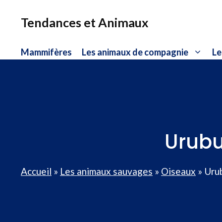
Aller
au
Tendances et Animaux
contenu
Mammifères
Les animaux de compagnie
Le
Urubu 
Accueil
»
Les animaux sauvages
»
Oiseaux
»
Urub