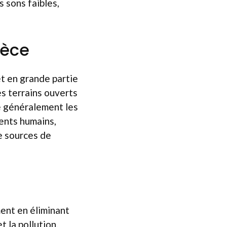
 sons faibles,
pèce
t en grande partie
es terrains ouverts
re généralement les
ments humains,
e sources de
ment en éliminant
 la pollution.