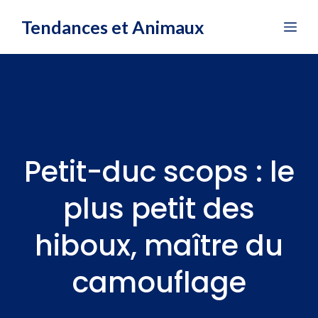
Aller
Tendances et Animaux
Me
au
contenu
Petit-duc scops : le
plus petit des
hiboux, maître du
camouflage