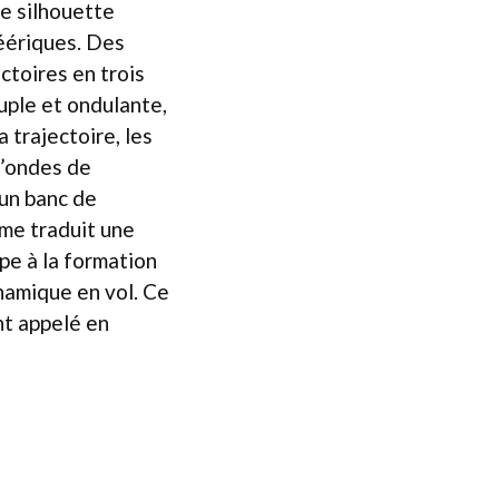
e silhouette
féériques. Des
ctoires en trois
uple et ondulante,
 trajectoire, les
d’ondes de
un banc de
rme traduit une
ipe à la formation
namique en vol. Ce
nt appelé en