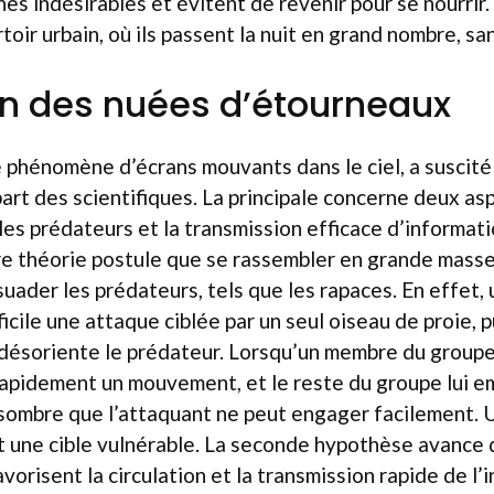
es indésirables et évitent de revenir pour se nourrir. L
toir urbain, où ils passent la nuit en grand nombre, sa
on des nuées d’étourneaux
e phénomène d’écrans mouvants dans le ciel, a suscit
art des scientifiques. La principale concerne deux asp
les prédateurs et la transmission efficace d’informati
re théorie postule que se rassembler en grande masse
suader les prédateurs, tels que les rapaces. En effet,
icile une attaque ciblée par un seul oiseau de proie, 
 désoriente le prédateur. Lorsqu’un membre du groupe
rapidement un mouvement, et le reste du groupe lui em
ombre que l’attaquant ne peut engager facilement. Un
t une cible vulnérable. La seconde hypothèse avance 
orisent la circulation et la transmission rapide de l’