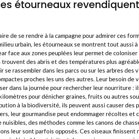
les étourneaux revendiquent-
saire de se rendre à la campagne pour admirer ces for
lieu urbain, les étourneaux se montrent tout aussi à l’
ear face aux zones peuplées leur permet de coloniser
ls trouvent des abris et des températures plus agréables
ir se rassembler dans les parcs ou sur les arbres des v
pactes proches les uns des autres. Leur besoin de v
ser dans la journée pour rechercher leur nourriture : i
 kilomètres pour dénicher graines, fruits ou autres sou
bution à la biodiversité, ils peuvent aussi causer des 
rs, leur gourmandise peut endommager récoltes et cu
nuisibles, des méthodes comme les canons de chasse, 
asons leur sont parfois opposés. Ces oiseaux finissent