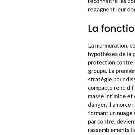
reconnaître les zon
regagnent leur dor
La foncti
La murmuration, c
hypothèses de la p
protection contre 
groupe. La premiè
stratégie pour dis
compacte rend diff
masse intimide et
danger, il amorce 
formant un nuage s
par contre, devien
rassemblements fav