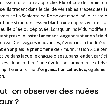
isissent une autre approche. Plutôt que de former un
e, ils tracent dans le ciel de véritables arabesques 
iversité La Sapienza de Rome ont modélisé leurs traje
nt une structure ressemblant à une nappe vivante, so
euille pliée ou déployée. Lorsqu’un individu modifie sa
isent presque instantanément, engendrant une série 
masse. Ces vagues mouvantes, évoquant la fluidité d’
t en anglais le phénomène de « murmuration ». Ce te
ctive dans laquelle chaque oiseau, sans leader, partic
exes, donnant lieu à une évolution harmonieuse et dy
plifie une forme d’
organisation collective
, égaleme
on
.
ut-on observer des nuées
aux ?