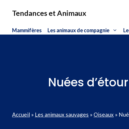
Aller
au
Tendances et Animaux
contenu
Mammifères
Les animaux de compagnie
Le
Nuées d’étourn
Accueil
»
Les animaux sauvages
»
Oiseaux
»
Nuée