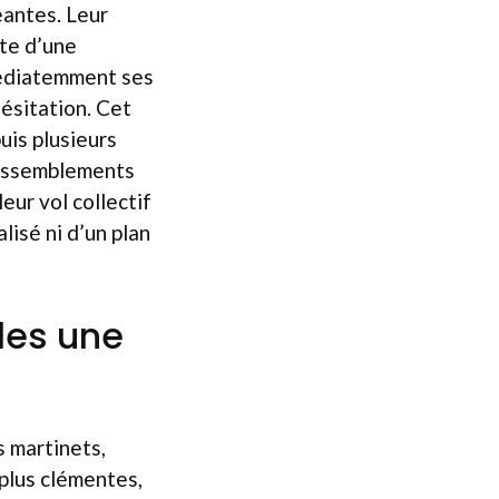
eantes. Leur
lte d’une
médiatemment ses
ésitation. Cet
uis plusieurs
rassemblements
ur vol collectif
lisé ni d’un plan
les une
s martinets,
 plus clémentes,