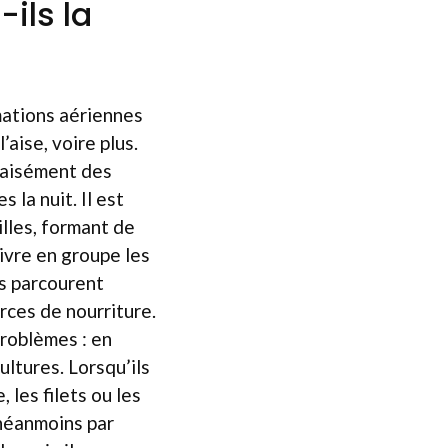
ils la
mations aériennes
aise, voire plus.
 aisément des
 la nuit. Il est
illes, formant de
ivre en groupe les
ls parcourent
rces de nourriture.
problèmes : en
ltures. Lorsqu’ils
les filets ou les
 néanmoins par