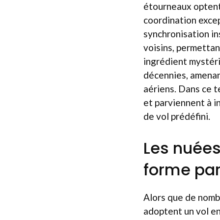
étourneaux optent
coordination excep
synchronisation i
voisins, permettan
ingrédient mystéri
décennies, amenan
aériens. Dans ce t
et parviennent à i
de vol prédéfini.
Les nuées
forme part
Alors que de nombr
adoptent un vol en