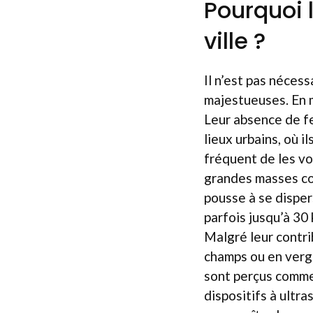
Pourquoi 
ville ?
Il n’est pas néces
majestueuses. En mi
Leur absence de f
lieux urbains, où i
fréquent de les vo
grandes masses com
pousse à se disper
parfois jusqu’à 30
Malgré leur contri
champs ou en verge
sont perçus comme 
dispositifs à ultr