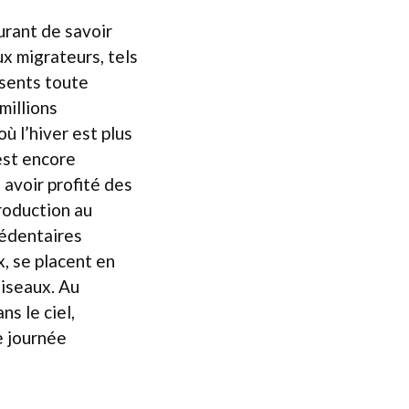
urant de savoir
x migrateurs, tels
ésents toute
millions
où l’hiver est plus
 est encore
 avoir profité des
production au
sédentaires
x, se placent en
oiseaux. Au
s le ciel,
e journée