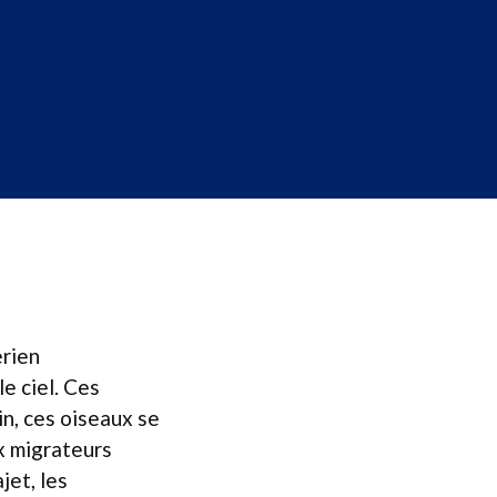
érien
e ciel. Ces
in, ces oiseaux se
x migrateurs
jet, les