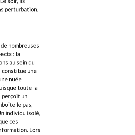
e soir, ils
ns perturbation.
é de nombreuses
ects : la
ons au sein du
 constitue une
 une nuée
puisque toute la
 perçoit un
boîte le pas,
 individu isolé,
que ces
information. Lors