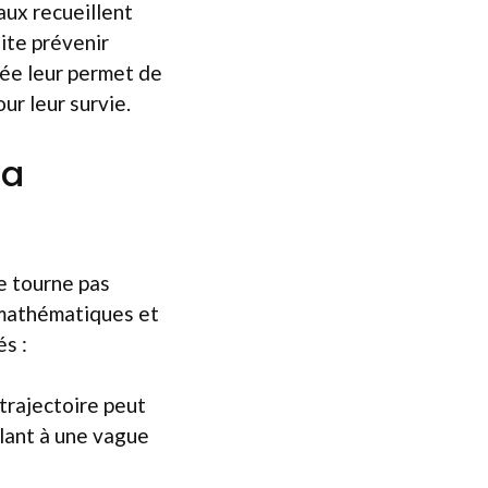
aux recueillent
ite prévenir
née leur permet de
ur leur survie.
la
e tourne pas
 mathématiques et
s :
trajectoire peut
blant à une vague