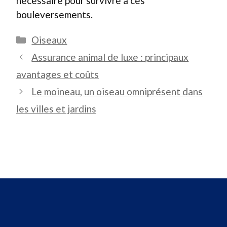
nécessaire pour survivre à ces
bouleversements.
Catégories
Oiseaux
Assurance animal de luxe : principaux
avantages et coûts
Le moineau, un oiseau omniprésent dans
les villes et jardins