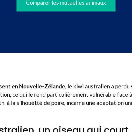
Comparer les mutuelles animaux
ésent en
Nouvelle-Zélande
, le kiwi australien a perdu
lution, ce qui le rend particulièrement vulnérable face 
un, à la silhouette de poire, incarne une adaptation un
stralien, un oiseau qui court