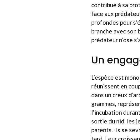
contribue à sa pro
face aux prédateur
profondes pour s’é
branche avec son b
prédateur n’ose s’
Un engage
L’espèce est monog
réunissent en coup
dans un creux d’ar
grammes, représent
l’incubation duran
sortie du nid, les
parents. Ils se se
tard. Leur croissan