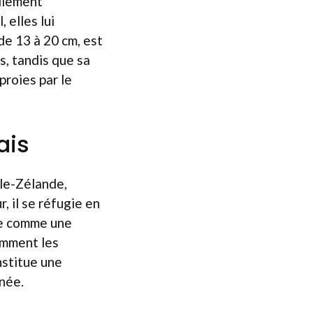
ellement
 elles lui
de 13 à 20 cm, est
s, tandis que sa
proies par le
ais
lle-Zélande,
, il se réfugie en
le comme une
tamment les
nstitue une
rnée.