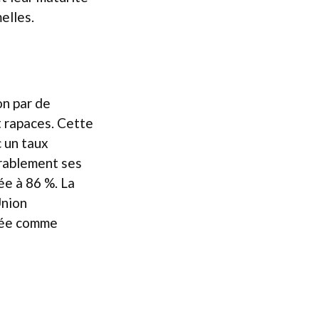
elles.
on par de
t rapaces. Cette
 un taux
érablement ses
ée à 86 %. La
Union
ssée comme