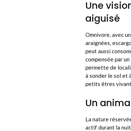
Une visio
aiguisé
Omnivore, avec une
araignées, escargo
peut aussi consomm
compensée par un s
permette de localis
à sonder le sol et
petits êtres vivant
Un animal
La nature réservée
actif durant la nu