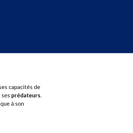
 ses capacités de
à ses
prédateurs
.
ique à son