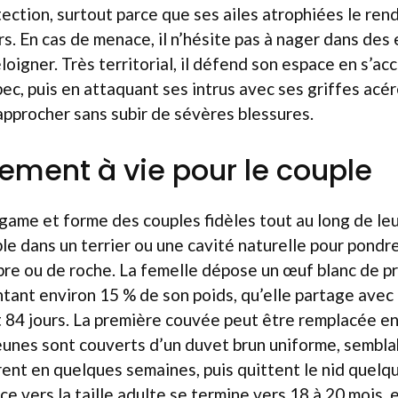
tection, surtout parce que ses ailes atrophiées le ren
s. En cas de menace, il n’hésite pas à nager dans des
loigner. Très territorial, il défend son espace en s’ac
ec, puis en attaquant ses intrus avec ses griffes acé
approcher sans subir de sévères blessures.
ment à vie pour le couple
ame et forme des couples fidèles tout au long de leur 
le dans un terrier ou une cavité naturelle pour pondr
bre ou de roche. La femelle dépose un œuf blanc de p
ant environ 15 % de son poids, qu’elle partage avec 
t 84 jours. La première couvée peut être remplacée en 
 jeunes sont couverts d’un duvet brun uniforme, semblab
vrent en quelques semaines, puis quittent le nid quel
ce vers la taille adulte se termine vers 18 à 20 mois, 