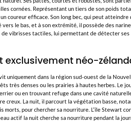
naturel. Ses pattes, courtes et robustes, sont parti
lles cornées. Représentant un tiers de son poids total,
un coureur efficace. Son long bec, qui peut atteindre 
vers le bas, et à son extrémité, il possède des narine
 de vibrisses tactiles, lui permettant de détecter ses 
t exclusivement néo-zéland
 vit uniquement dans la région sud-ouest de la Nouve
rêts très denses ou les prairies à hautes herbes. Le jour
errier ou en trouvant refuge dans une cavité naturel
re creux. La nuit, il parcourt la végétation basse, no
is morts, pour chercher sa nourriture. L’île Stewart co
oiseau actif la nuit cherche sa nourriture pendant la jou