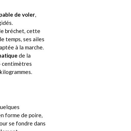
pable de voler
,
gidés.
de bréchet, cette
e temps, ses ailes
daptée à la marche.
atique
de la
5 centimètres
 kilogrammes.
quelques
en forme de poire,
our se fondre dans