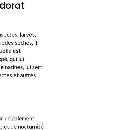
odorat
sectes, larves,
iodes sèches, il
uelle est
é, qui lui
e narines, lui sert
ectes et autres
 principalement
e et de nocturnité