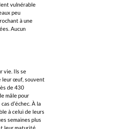
dent vulnérable
 eaux peu
crochant à une
rées. Aucun
vie. Ils se
e leur œuf, souvent
rès de 430
le mâle pour
cas d’échec. À la
le à celui de leurs
ques semaines plus
et leur maturité