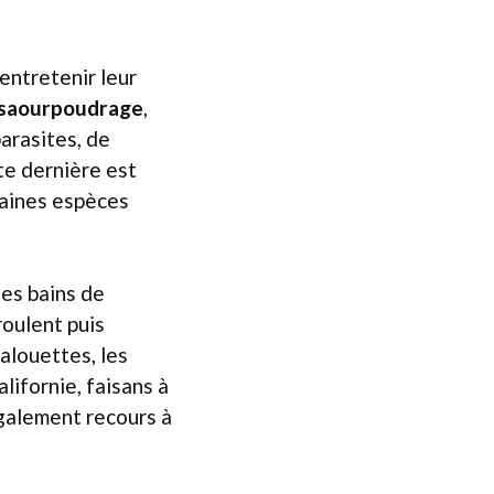
entretenir leur
saourpoudrage
,
parasites, de
te dernière est
rtaines espèces
des bains de
roulent puis
alouettes, les
lifornie, faisans à
également recours à