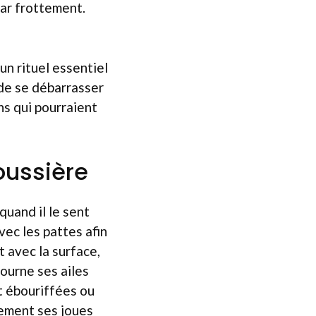
par frottement.
un rituel essentiel
 de se débarrasser
ns qui pourraient
oussière
quand il le sent
ec les pattes afin
t avec la surface,
tourne ses ailes
t ébouriffées ou
lement ses joues