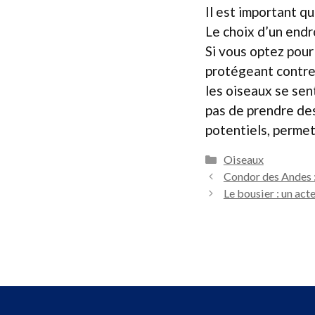
Il est important qu
Le choix d’un endro
Si vous optez pour 
protégeant contre l
les oiseaux se sen
pas de prendre des
potentiels, permet
Catégories
Oiseaux
Condor des Andes :
Le bousier : un act