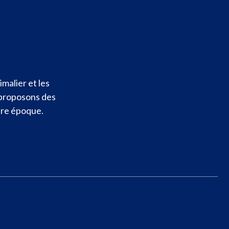
malier et les
 proposons des
otre époque.