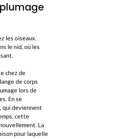
n plumage
z les oiseaux.
s le nid, où les
ssant.
e chez de
élange de corps
plumage lors de
es. En se
s, qui deviennent
emps, cette
enouvellement. La
raison pour laquelle