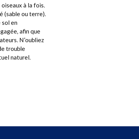
 oiseaux à la fois.
é (sable ou terre).
e sol en
égagée, afin que
ateurs. N’oubliez
de trouble
uel naturel.