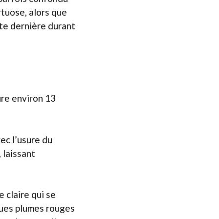
irtuose, alors que
tte dernière durant
ure environ 13
ec l’usure du
 laissant
 claire qui se
ques plumes rouges