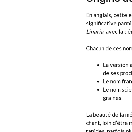
En anglais, cette 
significative parm
Linaria
, avec la 
Chacun de ces noms
La version 
de ses proc
Le nom fran
Le nom scie
graines.
La beauté de la mé
chant, loin d’être
rapides, parfois pl