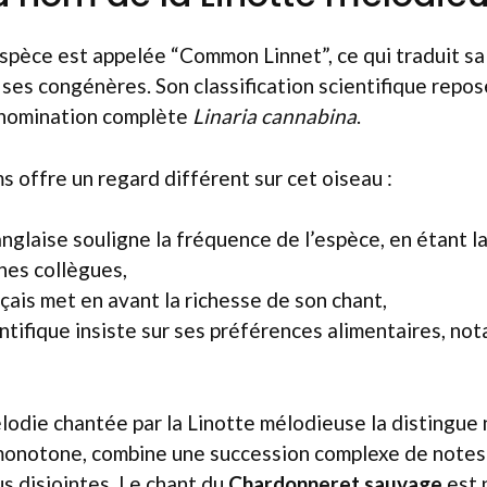
espèce est appelée “Common Linnet”, ce qui traduit s
i ses congénères. Son classification scientifique repos
dénomination complète
Linaria cannabina
.
 offre un regard différent sur cet oiseau :
anglaise souligne la fréquence de l’espèce, en étant l
hes collègues,
çais met en avant la richesse de son chant,
ntifique insiste sur ses préférences alimentaires, n
lodie chantée par la Linotte mélodieuse la distingue
 monotone, combine une succession complexe de notes 
us disjointes. Le chant du
Chardonneret sauvage
est 