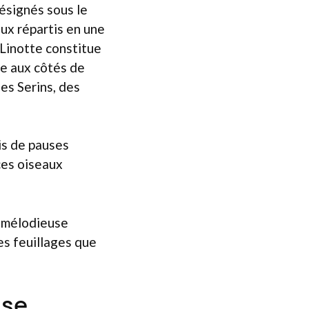
désignés sous le
ux répartis en une
 Linotte constitue
ue aux côtés de
es Serins, des
is de pauses
ces oiseaux
e mélodieuse
es feuillages que
use