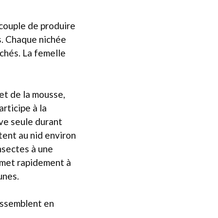
 couple de produire
s. Chaque nichée
chés. La femelle
 et de la mousse,
articipe à la
uve seule durant
tent au nid environ
nsectes à une
remet rapidement à
unes.
rassemblent en