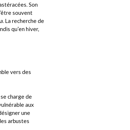
astéracées. Son
d’être souvent
a
. La recherche de
ndis qu’en hiver,
mble vers des
e se charge de
 vulnérable aux
 désigner une
 des arbustes