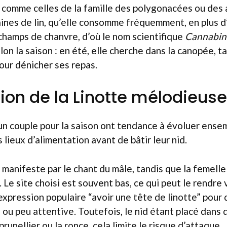
 comme celles de la famille des polygonacées ou des 
aines de lin, qu’elle consomme fréquemment, en plus 
champs de chanvre, d’où le nom scientifique
Cannabin
lon la saison : en été, elle cherche dans la canopée, ta
 pour dénicher ses repas.
ion de la Linotte mélodieuse
un couple pour la saison ont tendance à évoluer ense
 lieux d’alimentation avant de bâtir leur nid.
e manifeste par le chant du mâle, tandis que la femell
d. Le site choisi est souvent bas, ce qui peut le rendre
’expression populaire “avoir une tête de linotte” pour
 ou peu attentive. Toutefois, le nid étant placé dans
unellier ou la ronce, cela limite le risque d’attaque.