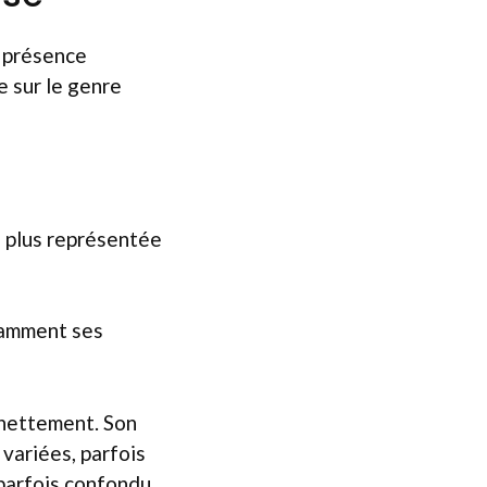
a présence
e sur le genre
a plus représentée
otamment ses
 nettement. Son
variées, parfois
parfois confondu