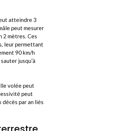
peut atteindre 3
 mâle peut mesurer
n 2 mètres. Ces
, leur permettant
vement 90 km/h
 sauter jusqu’à
lle volée peut
ressivité peut
 décès par an liés
terrestre