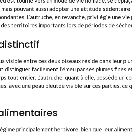
émeu est tourné vers un mode de vie nomade, se déplaç
 mais pouvant aussi adopter une attitude sédentaire 
ondantes. L’autruche, en revanche, privilégie une vie 
r des territoires importants lors de périodes de séche
istinctif
lus visible entre ces deux oiseaux réside dans leur pl
ut distinguer facilement l’émeu par ses plumes fines et
ps tout entier. L’autruche, quant à elle, possède un c
, avec une peau bleutée visible sur ces parties, ce qu
alimentaires
égime principalement herbivore, bien que leur alimen