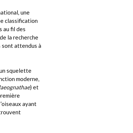
ational, une
 classification
 au fil des
de la recherche
 sont attendus à
 un squelette
tinction moderne,
laeognathae
) et
première
d’oiseaux ayant
 trouvent