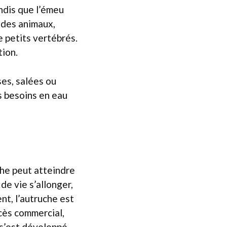
andis que l’émeu
 des animaux,
 petits vertébrés.
tion.
ses, salées ou
es besoins en eau
che peut atteindre
de vie s’allonger,
nt, l’autruche est
ccès commercial,
 s’est développé