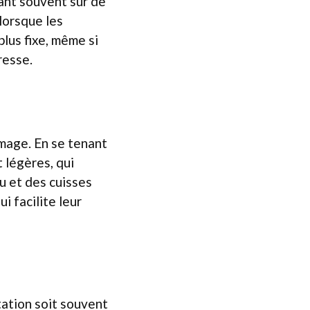
ant souvent sur de
lorsque les
plus fixe, même si
resse.
umage. En se tenant
 légères, qui
ou et des cuisses
i facilite leur
tation soit souvent