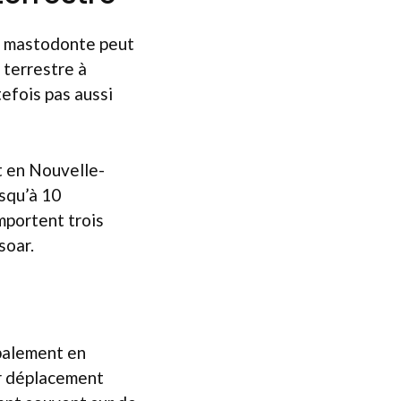
e mastodonte peut
 terrestre à
tefois pas aussi
t en Nouvelle-
usqu’à 10
mportent trois
soar.
ipalement en
ur déplacement