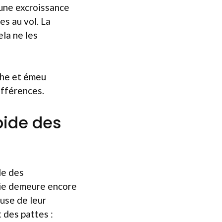
 une excroissance
es au vol. La
ela ne les
che et émeu
ifférences.
apide des
le des
alie demeure encore
ause de leur
 des pattes :