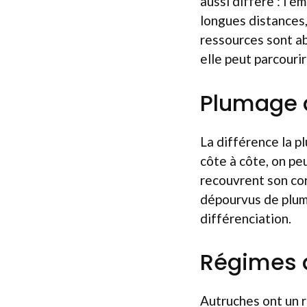
aussi diffère : l’
longues distances,
ressources sont ab
elle peut parcouri
Plumage d
La différence la p
côte à côte, on pe
recouvrent son cor
dépourvus de plumes
différenciation.
Régimes 
Autruches ont un r