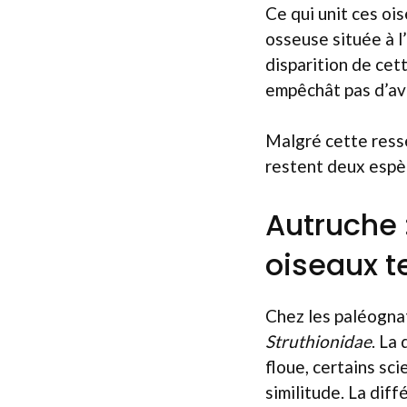
Ce qui unit ces oi
osseuse située à l
disparition de cett
empêchât pas d’av
Malgré cette resse
restent deux espèc
Autruche :
oiseaux t
Chez les paléognat
Struthionidae
. La
floue, certains sci
similitude. La dif