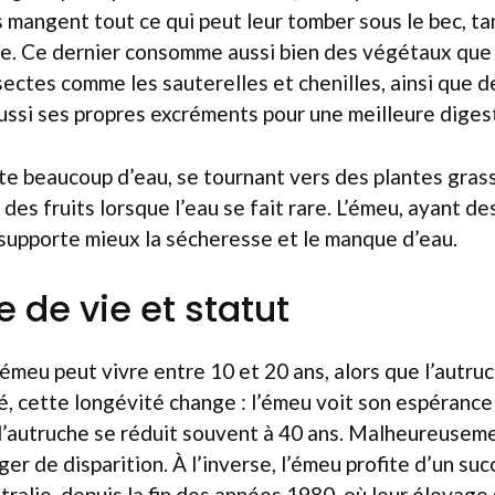
s mangent tout ce qui peut leur tomber sous le bec, t
re. Ce dernier consomme aussi bien des végétaux que
ctes comme les sauterelles et chenilles, ainsi que de
 aussi ses propres excréments pour une meilleure diges
te beaucoup d’eau, se tournant vers des plantes gras
 des fruits lorsque l’eau se fait rare. L’émeu, ayant d
supporte mieux la sécheresse et le manque d’eau.
 de vie et statut
 émeu peut vivre entre 10 et 20 ans, alors que l’autru
té, cette longévité change : l’émeu voit son espérance 
 l’autruche se réduit souvent à 40 ans. Malheureuseme
ger de disparition. À l’inverse, l’émeu profite d’un su
alie, depuis la fin des années 1980, où leur élevage