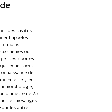
 de
ans des cavités
lement appelés
sont moins
er eux-mêmes ou
 petites « boîtes
 qui recherchent
a connaissance de
oir. En effet, leur
eur morphologie,
, un diamètre de 25
pour les mésanges
our les autres,