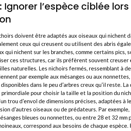
 : Ignorer l’espèce ciblée lors
ion
hoirs doivent être adaptés aux oiseaux qui nichent d
palement ceux qui creusent ou utilisent des abris éga
ux qui nichent sur les branches, comme certains pics, 
liser ces structures, car ils préfèrent souvent creus
illes naturelles. Les nichoirs fermés, ressemblant à de
nviennent par exemple aux mésanges ou aux nonnettes,
disponibles dans le peu d’arbres creux qu’il reste. L
primordiale pour choisir la taille et la position du nich
un trou d’envol de dimensions précises, adaptées à l
trusion d’autres oiseaux ou de prédateurs. Par exemple
mésanges bleues ou nonnettes, ou entre 28 et 32 mm 
moineaux, correspond aux besoins de chaque espèce. P