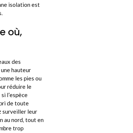
nne isolation est
s.
te où,
seaux des
à une hauteur
comme les pies ou
our réduire le
 si l’espèce
bri de toute
 surveiller leur
on au nord, tout en
ombre trop