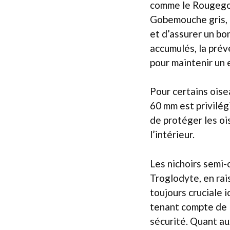
comme le Rougegorg
Gobemouche gris, p
et d’assurer un bo
accumulés, la prév
pour maintenir un 
Pour certains oise
60 mm est privilégi
de protéger les oi
l’intérieur.
Les nichoirs semi
Troglodyte, en rai
toujours cruciale i
tenant compte de l
sécurité. Quant au