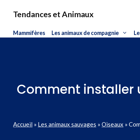
Aller
au
Tendances et Animaux
contenu
Mammifères
Les animaux de compagnie
Le
Comment installer un
Accueil
»
Les animaux sauvages
»
Oiseaux
»
Comm