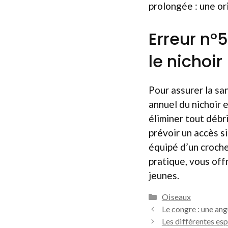
prolongée : une or
Erreur n°
le nichoir
Pour assurer la sa
annuel du nichoir 
éliminer tout débr
prévoir un accès s
équipé d’un croche
pratique, vous offr
jeunes.
Catégories
Oiseaux
Le congre : une an
Les différentes es