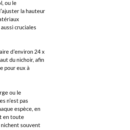
, ou le
’ajuster la hauteur
atériaux
aussi cruciales
ire d’environ 24 x
ut du nichoir, afin
le pour eux à
rge ou le
es n’est pas
 chaque espèce, en
t en toute
s nichent souvent