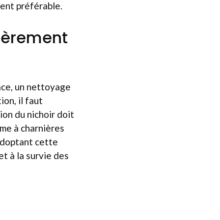
ent préférable.
lièrement
ace, un nettoyage
on, il faut
ion du nichoir doit
ème à charnières
 adoptant cette
et à la survie des