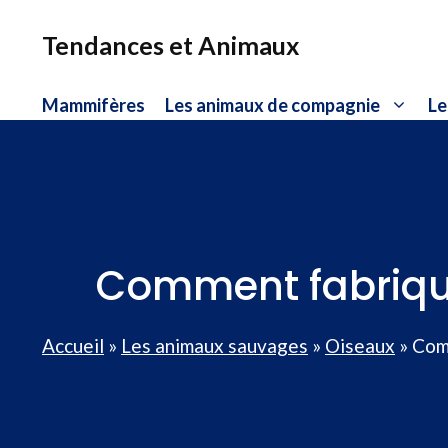
Aller
au
Tendances et Animaux
contenu
Mammifères
Les animaux de compagnie
Le
Comment fabrique
Accueil
»
Les animaux sauvages
»
Oiseaux
»
Comm