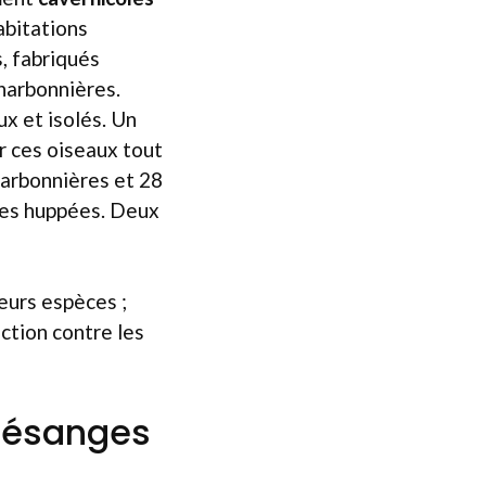
abitations
s, fabriqués
harbonnières.
x et isolés. Un
r ces oiseaux tout
harbonnières et 28
tes huppées. Deux
ieurs espèces ;
ction contre les
mésanges