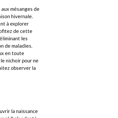
t aux mésanges de
aison hivernale.
ent à explorer
rofitez de cette
 éliminant les
on de maladies.
aux en toute
 le nichoir pour ne
aitez observer la
vrir la naissance