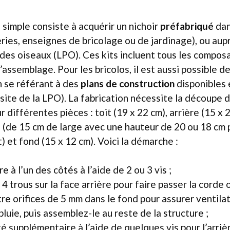
 simple consiste à acquérir un nichoir
préfabriqué
dan
eries, enseignes de bricolage ou de jardinage), ou aup
 des oiseaux (LPO). Ces kits incluent tous les compos
’assemblage. Pour les bricolos, il est aussi possible de
n se référant à des
plans de construction
disponibles 
site de la LPO). La fabrication nécessite la découpe 
 différentes pièces : toit (19 x 22 cm), arrière (15 x 
s (de 15 cm de large avec une hauteur de 20 ou 18 cm 
it) et fond (15 x 12 cm). Voici la démarche :
re à l’un des côtés à l’aide de 2 ou 3 vis ;
4 trous sur la face arrière pour faire passer la corde ou
re orifices de 5 mm dans le fond pour assurer ventila
pluie, puis assemblez-le au reste de la structure ;
é supplémentaire à l’aide de quelques vis pour l’arriè