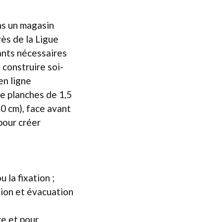
s un magasin
rès de la Ligue
ants nécessaires
 construire soi-
en ligne
de planches de 1,5
20 cm), face avant
pour créer
 la fixation ;
tion et évacuation
re et pour