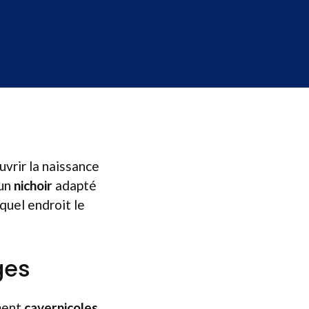
vrir la naissance
 un
nichoir
adapté
 quel endroit le
ges
ment
cavernicoles