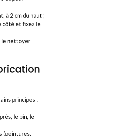
t, à 2 cm du haut ;
côté et fixez le
r le nettoyer
brication
ains principes :
rès, le pin, le
s (peintures,