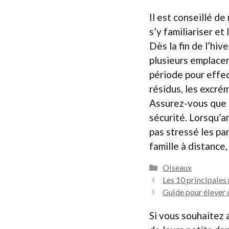
Il est conseillé de
s’y familiariser et
Dès la fin de l’hi
plusieurs emplaceme
période pour effe
résidus, les excré
Assurez-vous que l
sécurité. Lorsqu’ar
pas stressé les pa
famille à distance,
Catégories
Oiseaux
Les 10 principales
Guide pour élever d
Si vous souhaitez 