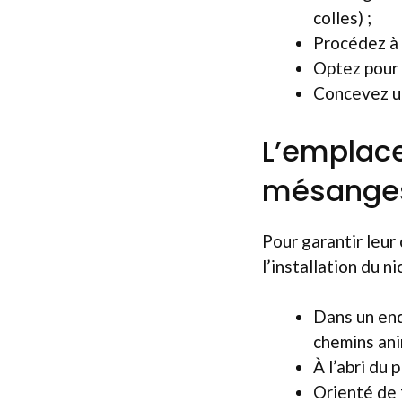
colles) ;
Procédez à 
Optez pour
Concevez u
L’emplace
mésange
Pour garantir leur 
l’installation du ni
Dans un en
chemins ani
À l’abri du 
Orienté de 