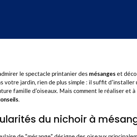
admirer le spectacle printanier des
mésanges
et décou
 votre jardin, rien de plus simple : il suffit d’installer
future famille d’oiseaux. Mais comment le réaliser et à
conseils
.
cularités du nichoir à mésan
pulaire de “mésange” désigne des oiseaux principale