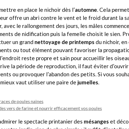
 mettre en place le nichoir dès l’
automne
. Cela perme
 leur offre un abri contre le vent et le froid durant la s
ver, avec le rallongement des jours, les mâles commenc
nts de nidification puis la femelle choisit le sien. P
ctuer un grand
nettoyage de printemps
du nichoir, en
ments ou tout élément pouvant favoriser la propagati
’endroit reste propre et sain pour accueillir les oise
rive la période de reproduction, il faut éviter d’ouvrir
rents ou provoquer l’abandon des petits. Si vous souh
 mieux vaut utiliser une paire de
jumelles
.
 races de poules naines
es vers de farine et nourrir efficacement vos poules
admirer le spectacle printanier des
mésanges
et décou