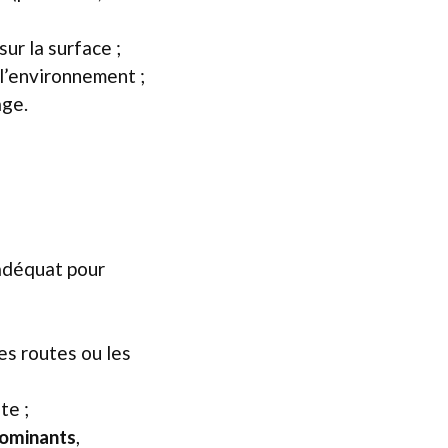
sur la surface ;
 l’environnement ;
age.
u adéquat pour
es routes ou les
te ;
dominants
,