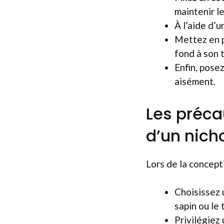
maintenir le
À l’aide d’u
Mettez en p
fond à son t
Enfin, posez
aisément.
Les précau
d’un nicho
Lors de la concepti
Choisissez 
sapin ou le 
Privilégiez