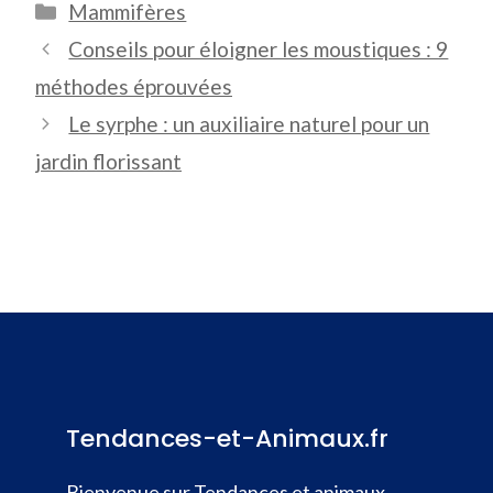
Catégories
Mammifères
Conseils pour éloigner les moustiques : 9
méthodes éprouvées
Le syrphe : un auxiliaire naturel pour un
jardin florissant
Tendances-et-Animaux.fr
Bienvenue sur Tendances et animaux,