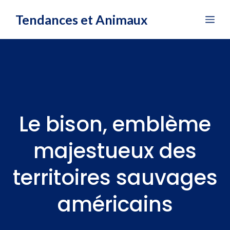
Aller
Tendances et Animaux
Me
au
contenu
Le bison, emblème
majestueux des
territoires sauvages
américains