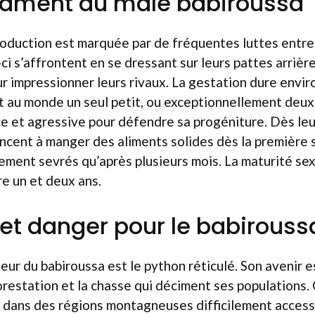
rament du mâle babiroussa
oduction est marquée par de fréquentes luttes entre
ci s’affrontent en se dressant sur leurs pattes arrièr
ur impressionner leurs rivaux. La gestation dure envir
t au monde un seul petit, ou exceptionnellement deux
e et agressive pour défendre sa progéniture. Dès leu
cent à manger des aliments solides dès la première s
ment sevrés qu’après plusieurs mois. La maturité sex
e un et deux ans.
 et danger pour le babirouss
teur du babiroussa est le python réticulé. Son avenir 
restation et la chasse qui déciment ses populations.
t dans des régions montagneuses difficilement acces