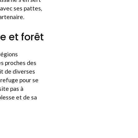
e avec ses pattes,
artenaire.
e et forêt
régions
es proches des
rit de diverses
 refuge pour se
site pas à
plesse et de sa