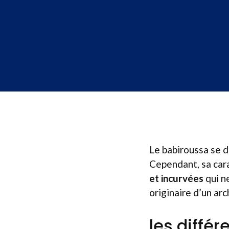
Le babiroussa se d
Cependant, sa cara
et incurvées
qui ne
originaire d’un arc
les diffé