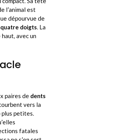
 compact. Sa tête
de l’animal est
sque dépourvue de
r
quatre doigts
. La
 haut, avec un
tacle
ux paires de
dents
courbent vers la
plus petites.
’elles
ections fatales
ussa ne s’en sert