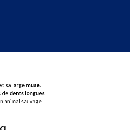
et sa large
muse
.
s de
dents longues
’un animal sauvage
sa