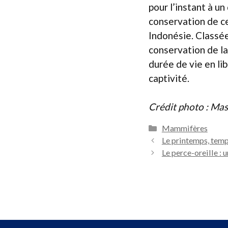
pour l’instant à u
conservation de c
Indonésie. Classée
conservation de la
durée de vie en li
captivité.
Crédit photo : Ma
Catégories
Mammifères
Le printemps, tem
Le perce-oreille : 