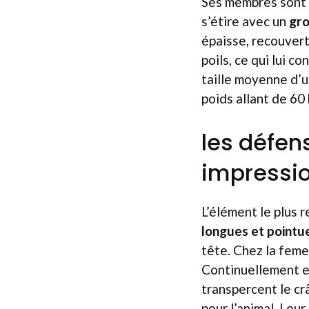
Ses membres sont 
s’étire avec un
gro
épaisse, recouvert
poils, ce qui lui c
taille moyenne d’u
poids allant de 60
les défen
impressio
L’élément le plus 
longues et pointu
tête. Chez la feme
Continuellement en
transpercent le cr
pour l’animal. Leur