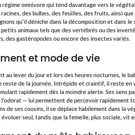
 régime omnivore qui tend davantage vers le végétal.
acines, des bulbes, des feuilles, des fruits, ainsi qu
nons qu’il déniche dans la décomposition et dans le s
e petits animaux tels que des vertébrés ou des inver
rs, des gastéropodes ou encore des insectes variés.
ment et mode de vie
t au lever du jour et lors des heures nocturnes, le ba
 reste de la journée. Intrépide et craintif, il reste en 
imulant rapidement dès la moindre alerte. Ses sens p
t l’odorat — lui permettent de percevoir rapidement to
ins de ses cousins, il se déplace habilement dans la v
voluer seul, tandis que la femelle, plus sociale, vit 