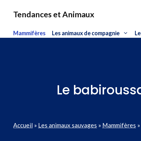
Aller
au
Tendances et Animaux
contenu
Mammifères
Les animaux de compagnie
Le
Le babirouss
Accueil
»
Les animaux sauvages
»
Mammifères