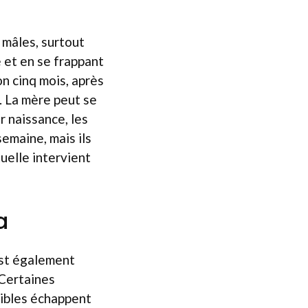
 mâles, surtout
e et en se frappant
on cinq mois, après
. La mère peut se
r naissance, les
emaine, mais ils
uelle intervient
a
est également
 Certaines
sibles échappent