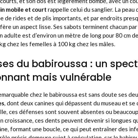
courts, et son dos est légèrement bombé, avec un cou
in mobile et court
rappelle celui du sanglier. La peau 
e de rides et de plis importants, et par endroits pre
onfère un aspect lisse. Ses sabots terminent chacun pa
n adulte est d’environ un mètre de long pour 80 cm de
 kg chez les femelles à 100 kg chez les mâles.
ses du babiroussa : un spec
nnant mais vulnérable
remarquable chez le babiroussa est sans doute ses de
es
, dont deux canines qui dépassent du museau et se 
lle, ces défenses sont souvent absentes ou beaucoup 
 croissance, ces dents peuvent devenir si longues qu
âne, formant une boucle, ce qui peut entraîner des inf
 rôle précis demeure sujet à spéculation, car le babiro