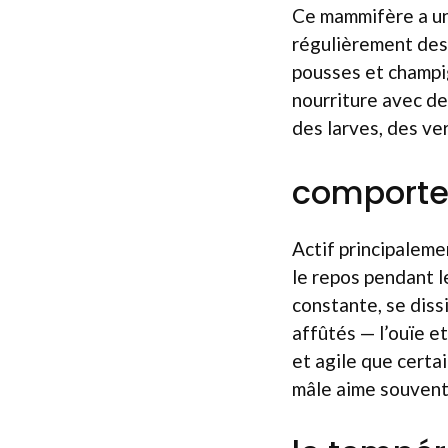
Ce mammifère a un
régulièrement des r
pousses et champig
nourriture avec d
des larves, des ve
comporte
Actif principalemen
le repos pendant le
constante, se diss
affûtés — l’ouïe e
et agile que certa
mâle aime souvent é