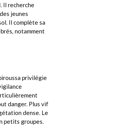
 Il recherche
e des jeunes
ol. Il complète sa
tébrés, notamment
biroussa privilégie
vigilance
articulièrement
ut danger. Plus vif
égétation dense. Le
en petits groupes.