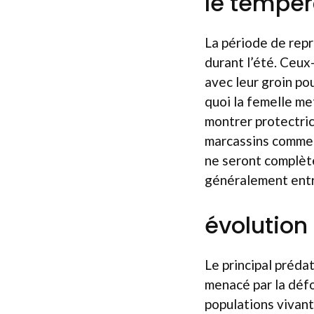
le tempé
La période de repr
durant l’été. Ceux-
avec leur groin po
quoi la femelle me
montrer protectric
marcassins commen
ne seront complète
généralement entr
évolution
Le principal préda
menacé par la défo
populations vivan