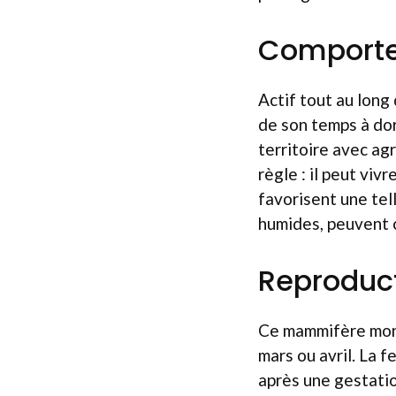
Comportem
Actif tout au long
de son temps à dor
territoire avec ag
règle : il peut viv
favorisent une te
humides, peuvent c
Reproduct
Ce mammifère mono
mars ou avril. La 
après une gestatio