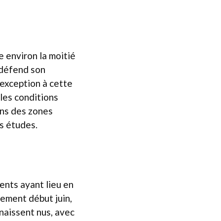
e environ la moitié
 défend son
 exception à cette
 les conditions
ans des zones
s études.
nts ayant lieu en
lement début juin,
naissent nus, avec