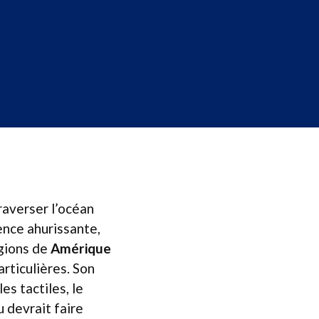
raverser l’océan
ence ahurissante,
égions de
Amérique
articulières. Son
es tactiles, le
 devrait faire