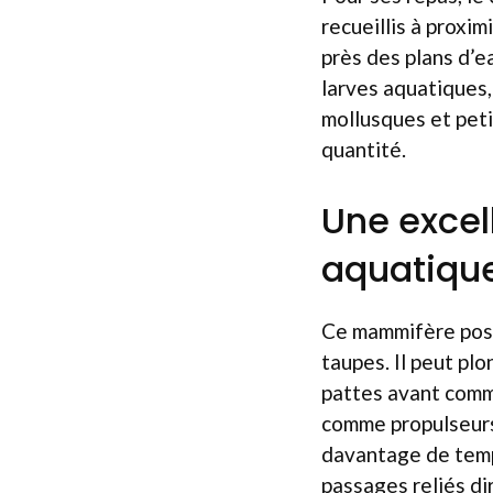
recueillis à proxim
près des plans d’e
larves aquatiques,
mollusques et peti
quantité.
Une excel
aquatiqu
Ce mammifère poss
taupes. Il peut pl
pattes avant comme
comme propulseurs.
davantage de temps 
passages reliés di