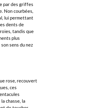
e par des griffes
e. Non courbées,
l, lui permettant
Ses dents de
roies, tandis que
ments plus
, son sens du nez
que rose, recouvert
ues, ces
tentacules
 la chasse, la
ent de toucher