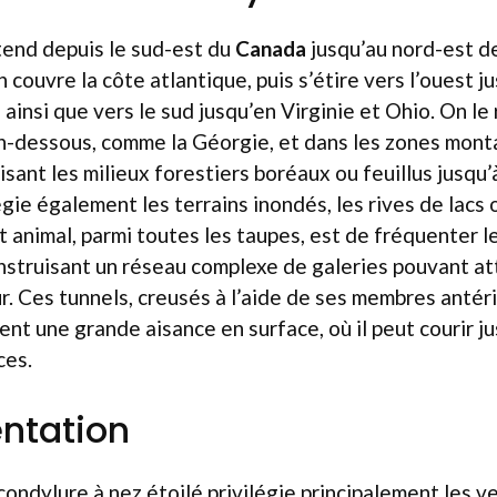
end depuis le sud-est du
Canada
jusqu’au nord-est de
n couvre la côte atlantique, puis s’étire vers l’ouest 
ainsi que vers le sud jusqu’en Virginie et Ohio. On le
en-dessous, comme la Géorgie, et dans les zones mon
risant les milieux forestiers boréaux ou feuillus jusq
ilégie également les terrains inondés, les rives de lacs 
et animal, parmi toutes les taupes, est de fréquenter 
nstruisant un réseau complexe de galeries pouvant a
. Ces tunnels, creusés à l’aide de ses membres antér
nent une grande aisance en surface, où il peut courir j
ces.
ntation
condylure à nez étoilé privilégie principalement les ve