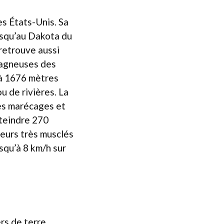
s États-Unis. Sa
jusqu’au Dakota du
 retrouve aussi
tagneuses des
u’à 1676 mètres
ou de rivières. La
les marécages et
tteindre 270
ieurs très musclés
usqu’à 8 km/h sur
rs de terre,