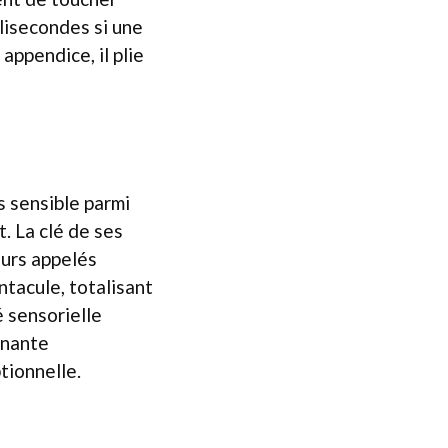
llisecondes si une
appendice, il plie
s sensible parmi
. La clé de ses
eurs appelés
ntacule, totalisant
é sensorielle
nnante
tionnelle.