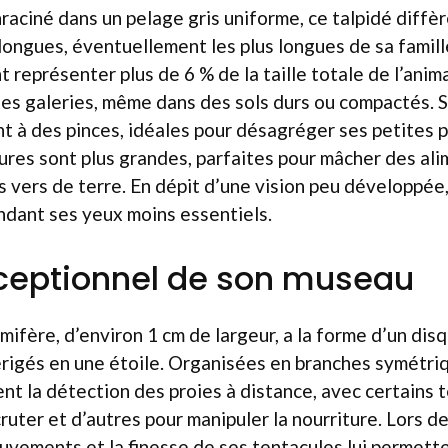
aciné dans un pelage gris uniforme, ce talpidé diffèr
ongues, éventuellement les plus longues de sa famill
 représenter plus de 6 % de la taille totale de l’anima
tes galeries, même dans des sols durs ou compactés. 
 à des pinces, idéales pour désagréger ses petites p
ures sont plus grandes, parfaites pour mâcher des ali
 vers de terre. En dépit d’une vision peu développée
ndant ses yeux moins essentiels.
xceptionnel de son museau
fère, d’environ 1 cm de largeur, a la forme d’un dis
rigés en une étoile. Organisées en branches symétriq
ent la détection des proies à distance, avec certains 
ruter et d’autres pour manipuler la nourriture. Lors de
uvements et la finesse de ses tentacules lui permett