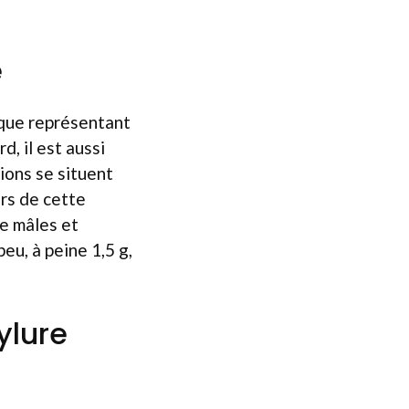
é
ique représentant
d, il est aussi
ions se situent
rs de cette
de mâles et
eu, à peine 1,5 g,
ylure