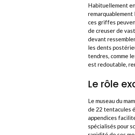
Habituellement enr
remarquablement l
ces griffes peuvent
de creuser de vas
devant ressemblent
les dents postérie
tendres, comme les
est redoutable, re
Le rôle e
Le museau du mammi
de 22 tentacules é
appendices facilit
spécialisés pour sc
rapidité de ses mo