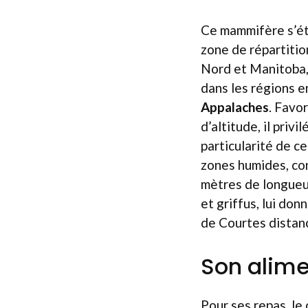
Ce mammifère s’ét
zone de répartitio
Nord et Manitoba, 
dans les régions 
Appalaches
. Favo
d’altitude, il priv
particularité de c
zones humides, co
mètres de longueur
et griffus, lui don
de Courtes distan
Son alime
Pour ses repas, le 