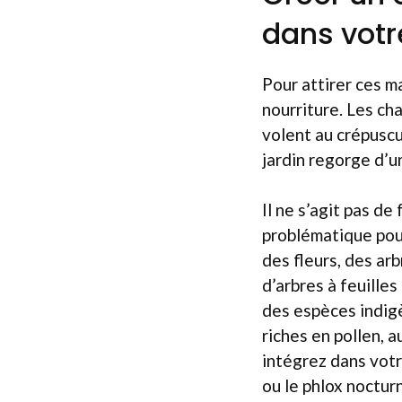
dans votr
Pour attirer ces m
nourriture. Les ch
volent au crépuscul
jardin regorge d’u
Il ne s’agit pas de
problématique pou
des fleurs, des ar
d’arbres à feuille
des espèces indigè
riches en pollen, a
intégrez dans votr
ou le phlox noctur