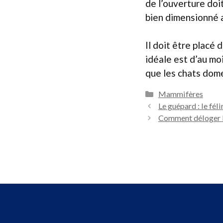
de l’ouverture doit
bien dimensionné a
Il doit être placé 
idéale est d’au mo
que les chats dom
Catégories
Mammifères
Le guépard : le fél
Comment déloger le