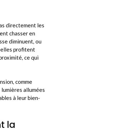
pas directement les
ent chasser en
isse diminuent, ou
elles profitent
proximité, ce qui
tension, comme
s lumières allumées
bles à leur bien-
t la