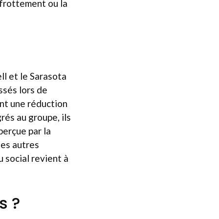
frottement ou la
l et le Sarasota
ssés lors de
ent une réduction
grés au groupe, ils
perçue par la
des autres
 social revient à
s ?