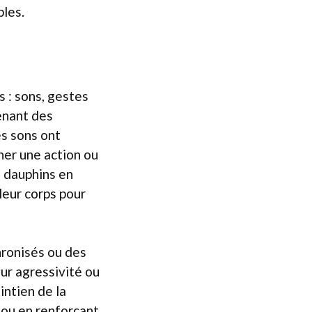
bles.
 : sons, gestes
enant des
es sons ont
ner une action ou
s dauphins en
leur corps pour
ronisés ou des
eur agressivité ou
intien de la
 ou en renforçant