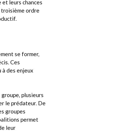
e et leurs chances
e troisième ordre
ductif.
ement se former,
écis. Ces
 à des enjeux
 groupe, plusieurs
er le prédateur. De
ces groupes
oalitions permet
de leur