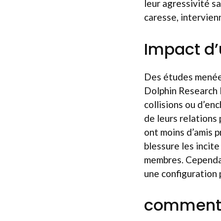
leur agressivité s
caresse, intervien
Impact d’
Des études menées 
Dolphin Research P
collisions ou d’en
de leurs relations 
ont moins d’amis p
blessure les incite
membres. Cependant
une configuration 
comment l