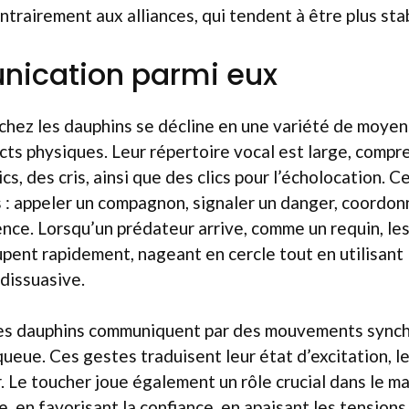
trairement aux alliances, qui tendent à être plus sta
nication parmi eux
hez les dauphins se décline en une variété de moyens
cts physiques. Leur répertoire vocal est large, compr
ics, des cris, ainsi que des clics pour l’écholocation. C
 : appeler un compagnon, signaler un danger, coordon
nce. Lorsqu’un prédateur arrive, comme un requin, le
upent rapidement, nageant en cercle tout en utilisant 
 dissuasive.
 les dauphins communiquent par des mouvements synch
queue. Ces gestes traduisent leur état d’excitation, l
r. Le toucher joue également un rôle crucial dans le ma
, en favorisant la confiance, en apaisant les tensions