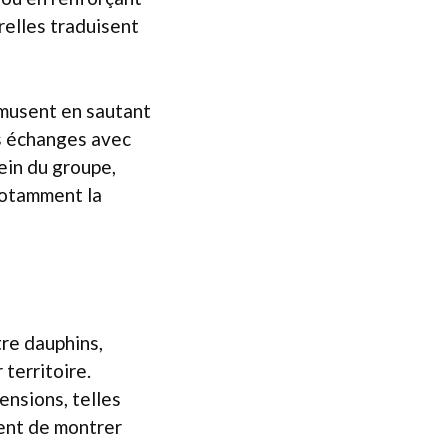
relles traduisent
’amusent en sautant
es échanges avec
ein du groupe,
notamment la
re dauphins,
 territoire.
ensions, telles
ent de montrer