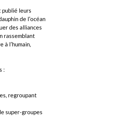
 publié leurs
dauphin de l’océan
uer des alliances
en rassemblant
 à l’humain,
 :
ces, regroupant
 de super-groupes