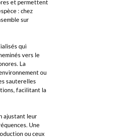
nores et permettent
’espèce : chez
ensemble sur
alisés qui
heminés vers le
onores. La
r environnement ou
es sauterelles
ons, facilitant la
 ajustant leur
 fréquences. Une
production ou ceux