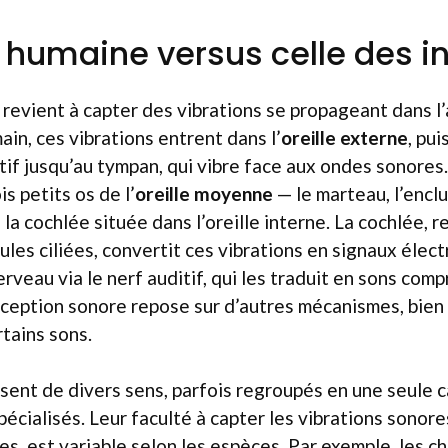
n humaine versus celle des i
 revient à capter des vibrations se propageant dans l’
ain, ces vibrations entrent dans l’
oreille externe
, pu
itif jusqu’au tympan, qui vibre face aux ondes sonor
is petits os de l’
oreille moyenne
— le marteau, l’enclu
la cochlée située dans l’oreille interne. La cochlée, r
ules ciliées, convertit ces vibrations en signaux élec
rveau via le nerf auditif, qui les traduit en sons com
erception sonore repose sur d’autres mécanismes, bien 
rtains sons.
sent de divers sens, parfois regroupés en une seule 
spécialisés. Leur faculté à capter les vibrations sonor
s, est variable selon les espèces. Par exemple, les ch