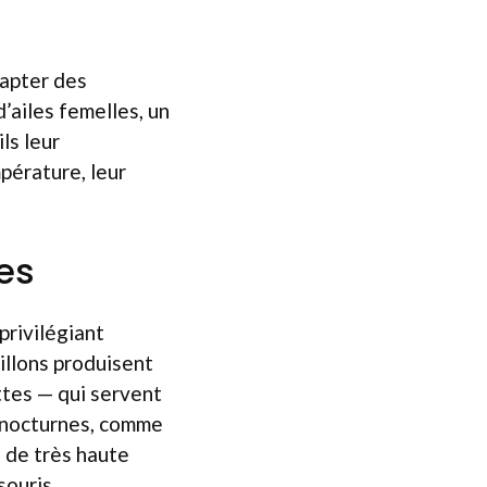
capter des
ailes femelles, un
ls leur
pérature, leur
es
privilégiant
illons produisent
ttes — qui servent
s nocturnes, comme
s de très haute
souris.