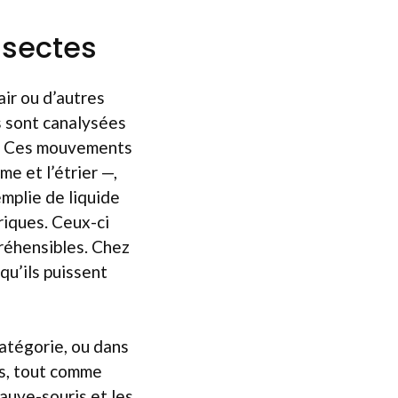
nsectes
air ou d’autres
is sont canalysées
es. Ces mouvements
me et l’étrier —,
emplie de liquide
triques. Ceux-ci
préhensibles. Chez
qu’ils puissent
catégorie, ou dans
es, tout comme
auve-souris et les