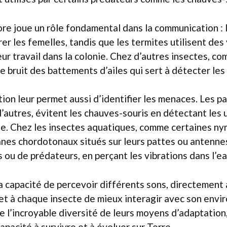
re joue un rôle fondamental dans la communication : 
rer les femelles, tandis que les termites utilisent des
ur travail dans la colonie. Chez d’autres insectes, co
e bruit des battements d’ailes qui sert à détecter les
tion leur permet aussi d’identifier les menaces. Les pa
utres, évitent les chauves-souris en détectant les u
e. Chez les insectes aquatiques, comme certaines n
ganes chordotonaux situés sur leurs pattes ou antennes
 ou de prédateurs, en perçant les vibrations dans l’ea
la capacité de percevoir différents sons, directement
et à chaque insecte de mieux interagir avec son envi
le l’incroyable diversité de leurs moyens d’adaptatio
apacité à survivre et à évoluer sur Terre.