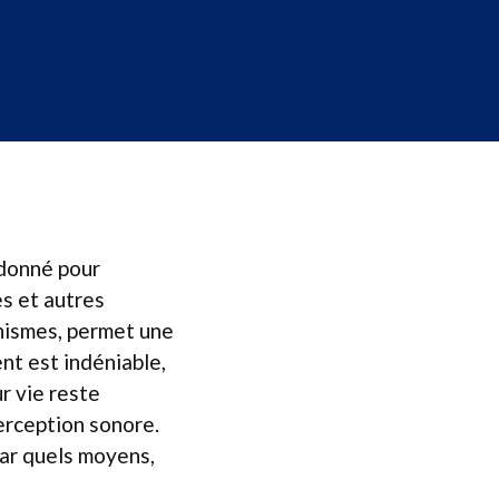
t donné pour
es et autres
anismes, permet une
ent est indéniable,
r vie reste
erception sonore.
 par quels moyens,