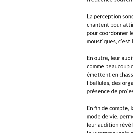
La perception sono
chantent pour atti
pour coordonner le
moustiques, c’est l
En outre, leur audi
comme beaucoup d’a
émettent en chass
libellules, des or
présence de proies
En fin de compte, 
mode de vie, perm
leur audition révè
leur remarquable c