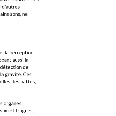
e d’autres
ains sons, ne
ns la perception
obant aussi la
 détection de
 la gravité. Ces
elles des pattes,
es organes
im et fragiles,